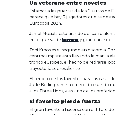
Un veterano entre noveles
Estamos a las puertas de los Cuartos de Fi
parece que hay 3 jugadores que se destac
Eurocopa 2024.
Jamal Musiala está tirando del carro ale
en lo que va de
torneo
, y gran parte de 
Toni Kroos es el segundo en discordia. En
centrocampista está llevando la manija a
tronco europeo, el hecho de retirarse, podr
trayectoria sobresaliente.
El tercero de los favoritos para las casas
Jude Bellingham ha emergido cuando más s
a los Three Lions, y es uno de los preferido
El favorito pierde fuerza
El gran favorito a hacerse con el título 