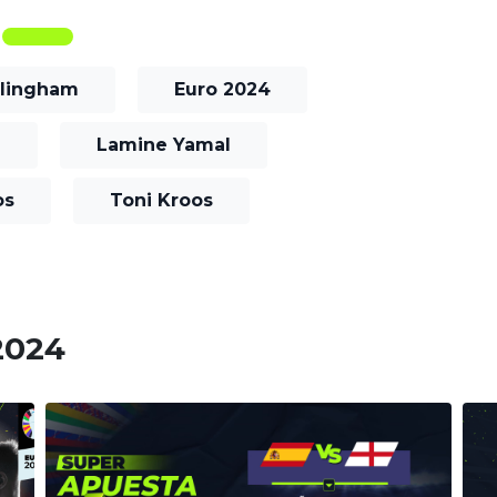
llingham
Euro 2024
é
Lamine Yamal
os
Toni Kroos
2024