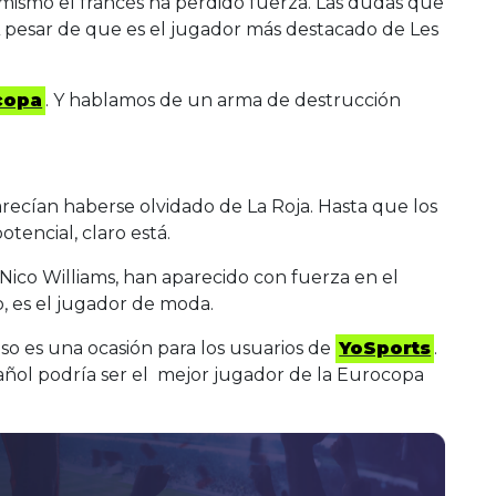
mismo el francés ha perdido fuerza. Las dudas que
 A pesar de que es el jugador más destacado de Les
copa
. Y hablamos de un arma de destrucción
arecían haberse olvidado de La Roja. Hasta que los
tencial, claro está.
 Nico Williams, han aparecido con fuerza en el
o, es el jugador de moda.
 eso es una ocasión para los usuarios de
YoSports
.
pañol podría ser el mejor jugador de la Eurocopa