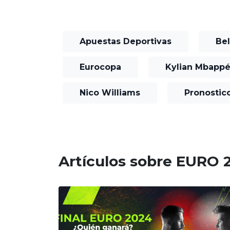
Apuestas Deportivas
Be
Eurocopa
Kylian Mbapp
Nico Williams
Pronostic
Artículos sobre EURO 