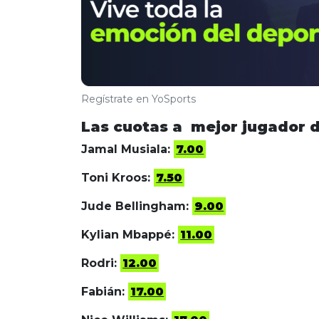
Regístrate en YoSports
Las cuotas a mejor jugador 
Jamal Musiala:
7.00
Toni Kroos:
7.50
Jude Bellingham:
9.00
Kylian Mbappé:
11.00
Rodri:
12.00
Fabián:
17.00