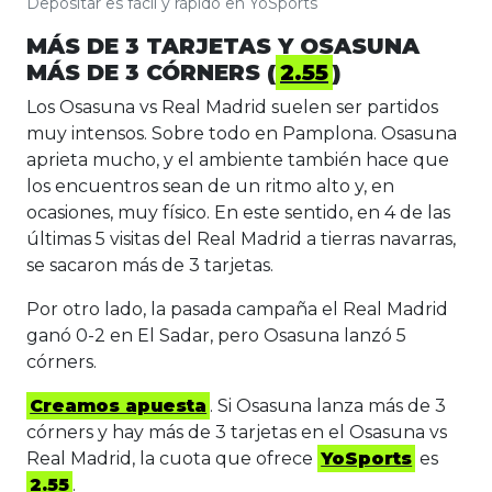
Depositar es fácil y rápido en YoSports
MÁS DE 3 TARJETAS Y OSASUNA
MÁS DE 3 CÓRNERS (
2.55
)
Los Osasuna vs Real Madrid suelen ser partidos
muy intensos. Sobre todo en Pamplona. Osasuna
aprieta mucho, y el ambiente también hace que
los encuentros sean de un ritmo alto y, en
ocasiones, muy físico. En este sentido, en 4 de las
últimas 5 visitas del Real Madrid a tierras navarras,
se sacaron más de 3 tarjetas.
Por otro lado, la pasada campaña el Real Madrid
ganó 0-2 en El Sadar, pero Osasuna lanzó 5
córners.
Creamos apuesta
. Si Osasuna lanza más de 3
córners y hay más de 3 tarjetas en el Osasuna vs
Real Madrid, la cuota que ofrece
YoSports
es
2.55
.