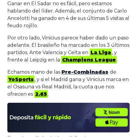
Ganar en El Sadar no es fácil, pero estamos
hablando del líder. Además, el conjunto de Carlo
Ancelotti ha ganado en 4 de sus últimas 5 visitas al
feudo rojillo.
Por otro lado, Vinicius parece haber dado un paso
adelante. El brasileño ha marcado en los 3 últimos
partidos. Ante Valencia y Celta en
La Liga
, y
frente al Leipzig en la
Champions League
.
Echamos mano de las
Pre-Combinadas
de
YoSports
, y si el Madrid gana y Vinicius marca en
el Osasuna vs Real Madrid, la cuota que nos
ofrecen es
2.65
.