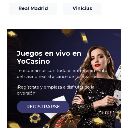
Real Madrid
Vinicius
Juegos en vivo en
YoCasino
Te esperamos con todo el entretenimiento
del casino real al alcance de tus manos.
¡Regístrate y empieza a disfrutar de la
diversión!
REGISTRARSE