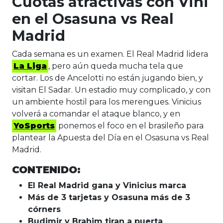
Cuotas atractivas con Vini
en el Osasuna vs Real
Madrid
Cada semana es un examen. El Real Madrid lidera
La Liga
, pero aún queda mucha tela que
cortar. Los de Ancelotti no están jugando bien, y
visitan El Sadar. Un estadio muy complicado, y con
un ambiente hostil para los merengues. Vinicius
volverá a comandar el ataque blanco, y en
YoSports
ponemos el foco en el brasileño para
plantear la Apuesta del Día en el Osasuna vs Real
Madrid.
CONTENIDO:
El Real Madrid gana y Vinicius marca
Más de 3 tarjetas y Osasuna más de 3
córners
Budimir y Brahim tiran a puerta