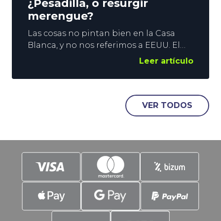
¿Pesadilla, o resurgir
merengue?
Las cosas no pintan bien en la Casa
Blanca, y no nos referimos a EEUU. El
Madrid encadena 2 derrotas
Leer artículo
consecutivas en LaLiga, y las
sensaciones no son buenas. El título
liguero es posible, pero la imagen del
equipo es pobre, y nadie sabe qué
VER TODOS
esperar de los de Arbeloa en el Celta vs
Real