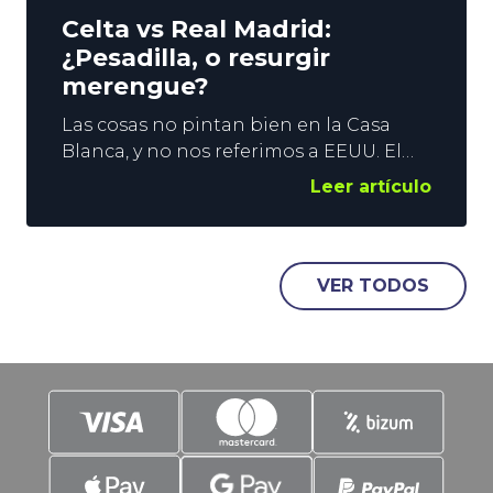
Celta vs Real Madrid:
¿Pesadilla, o resurgir
merengue?
Las cosas no pintan bien en la Casa
Blanca, y no nos referimos a EEUU. El
Madrid encadena 2 derrotas
Leer artículo
consecutivas en LaLiga, y las
sensaciones no son buenas. El título
liguero es posible, pero la imagen del
equipo es pobre, y nadie sabe qué
VER TODOS
esperar de los de Arbeloa en el Celta vs
Real