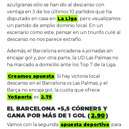
azulgranas sólo se han ido al descanso con
ventaja en 3 de los últimos 10 partidos que ha
disputado en casa en
La Liga
, pero visualizamos
un partido de amplio dominio local. En un
escenario como este, pensar en un triunfo culé al
descanso no nos parece extraño.
Además, el Barcelona encadena 4 jornadas sin
encajar gol y, por otra parte, la UD Las Palmas no
ha marcado a domicilio ante los Top 7 de la Liga.
Creamos apuesta
. Si hay victoria local
descanso en el Barcelona vs Las Palmas, y el
Barça no encaja gol, la cuota que ofrece
YoSports
es
2.75
.
EL BARCELONA +5,5 CÓRNERS Y
GANA POR MÁS DE 1 GOL (
2.90
)
Vamos con la segunda
apuesta deportiva
para