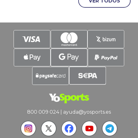
VER TODOS
Europa. El PSG vs Aston Villa
monopoliza el interés del Planeta
Fútbol a la espera de que comience a
rodar el
800 009 024
|
ayuda@yosports.es