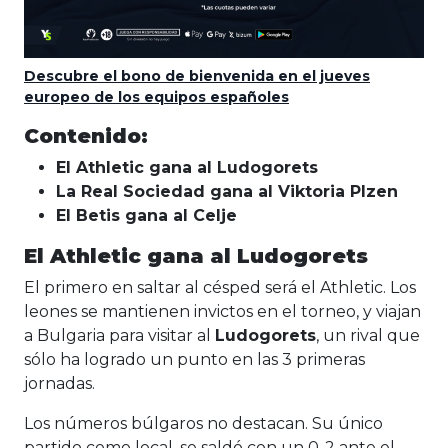
Descubre el bono de bienvenida en el jueves
europeo de los equipos españoles
Contenido:
El Athletic gana al Ludogorets
La Real Sociedad gana al Viktoria Plzen
El Betis gana al Celje
El Athletic gana al Ludogorets
El primero en saltar al césped será el Athletic. Los
leones se mantienen invictos en el torneo, y viajan
a Bulgaria para visitar al
Ludogorets
, un rival que
sólo ha logrado un punto en las 3 primeras
jornadas.
Los números búlgaros no destacan. Su único
partido como local, se saldó con un 0-2 ante el