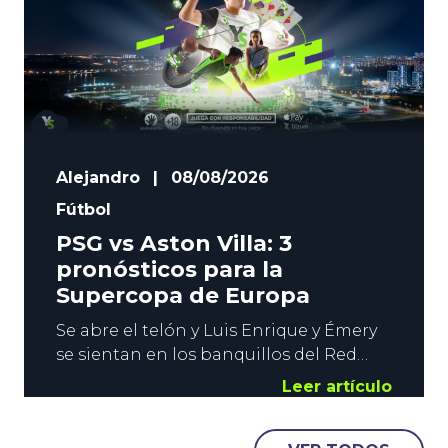
Alejandro
|
08/08/2026
Fútbol
PSG vs Aston Villa: 3
pronósticos para la
Supercopa de Europa
Se abre el telón y Luis Enrique y Émery
se sientan en los banquillos del Red
Bull Arena de Salzburgo. ¿Cómo se
Leer artículo
llama la película? En efecto, este
miércoles se disputa la Supercopa de