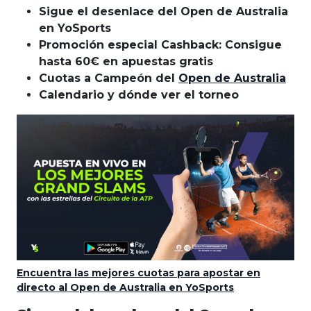
Sigue el desenlace del Open de Australia
en YoSports
Promoción especial Cashback: Consigue
hasta 60€ en apuestas gratis
Cuotas a Campeón del
Open de Australia
Calendario y dónde ver el torneo
Encuentra las mejores cuotas para apostar en
directo al Open de Australia en YoSports