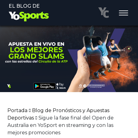
EL BLOG DE
Portada
Blog de Pronósticos y Apuestas
Deportivas
Sigue la fase final del Open de
Australia en YoSport en streaming y con las
mejores promociones