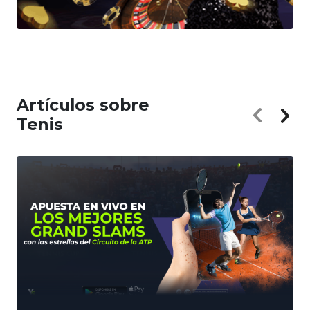
Artículos sobre
Tenis