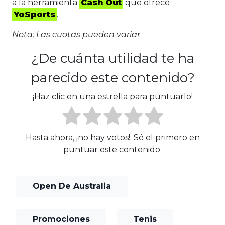
a la herramienta
Cash Out
que ofrece
YoSports
.
Nota: Las cuotas pueden variar
¿De cuánta utilidad te ha
parecido este contenido?
¡Haz clic en una estrella para puntuarlo!
Hasta ahora, ¡no hay votos!. Sé el primero en
puntuar este contenido.
Open De Australia
Promociones
Tenis