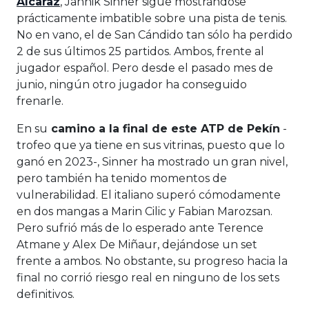
Alcaraz
, Jannik Sinner sigue mostrándose
prácticamente imbatible sobre una pista de tenis.
No en vano, el de San Cándido tan sólo ha perdido
2 de sus últimos 25 partidos. Ambos, frente al
jugador español. Pero desde el pasado mes de
junio, ningún otro jugador ha conseguido
frenarle.
En su
camino a la final de este ATP de Pekín
-
trofeo que ya tiene en sus vitrinas, puesto que lo
ganó en 2023-, Sinner ha mostrado un gran nivel,
pero también ha tenido momentos de
vulnerabilidad. El italiano superó cómodamente
en dos mangas a Marin Cilic y Fabian Marozsan.
Pero sufrió más de lo esperado ante Terence
Atmane y Alex De Miñaur, dejándose un set
frente a ambos. No obstante, su progreso hacia la
final no corrió riesgo real en ninguno de los sets
definitivos.