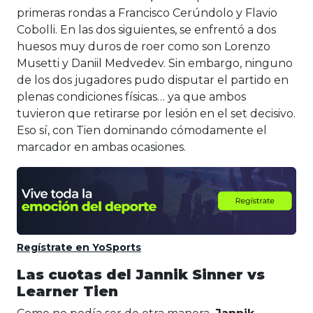
primeras rondas a Francisco Cerúndolo y Flavio
Cobolli. En las dos siguientes, se enfrentó a dos
huesos muy duros de roer como son Lorenzo
Musetti y Daniil Medvedev. Sin embargo, ninguno
de los dos jugadores pudo disputar el partido en
plenas condiciones físicas… ya que ambos
tuvieron que retirarse por lesión en el set decisivo.
Eso sí, con Tien dominando cómodamente el
marcador en ambas ocasiones.
Regístrate en YoSports
Las cuotas del Jannik Sinner vs
Learner Tien