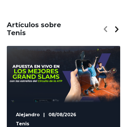
Artículos sobre
Tenis
Alejandro
|
08/08/2026
Tenis