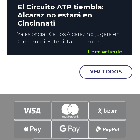
El Circuito ATP tiembla:
Alcaraz no estará en
Cincinnati
Ya es oficial. Carlos Alcaraz no jugará en
Cincinnati. El tenista español ha
confirmado su baja para el Masters 1000
Leer artículo
que se disputará antes del US Open, y el
terremoto en el Circuito ATP es
VER TODOS
importante. La situación del Tenis
Masculino, con Sinner y Alcaraz muy por
encima del resto, hace que el interés del