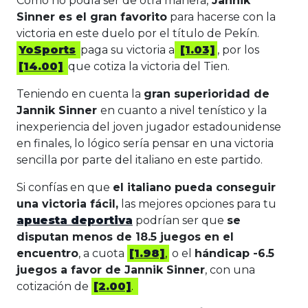
Como no podía ser de otra manera,
Jannik
Sinner es el gran favorito
para hacerse con la
victoria en este duelo por el título de Pekín.
YoSports
paga su victoria a
[1.03]
, por los
[14.00]
que cotiza la victoria del Tien.
Teniendo en cuenta la
gran superioridad de
Jannik Sinner
en cuanto a nivel tenístico y la
inexperiencia del joven jugador estadounidense
en finales, lo lógico sería pensar en una victoria
sencilla por parte del italiano en este partido.
Si confías en que
el italiano pueda conseguir
una victoria fácil,
las mejores opciones para tu
apuesta deportiva
podrían ser que
se
disputan menos de 18.5 juegos en el
encuentro
, a cuota
[1.98]
,
o el
hándicap -6.5
juegos a favor de Jannik Sinner
, con una
cotización de
[2.00]
.