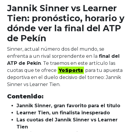
Jannik Sinner vs Learner
Tien: pronóstico, horario y
dónde ver la final del ATP
de Pekín
Sinner, actual número dos del mundo, se
enfrenta a un rival sorprendente en la
final del
ATP de Pekín
. Te traemos en este artículo las
cuotas que te ofrece
YoSports
para tu apuesta
deportiva en el duelo decisivo del torneo: Jannik
Sinner vs Learner Tien.
Contenido:
Jannik Sinner, gran favorito para el título
Learner Tien, un finalista inesperado
Las cuotas del Jannik Sinner vs Learner
Tien