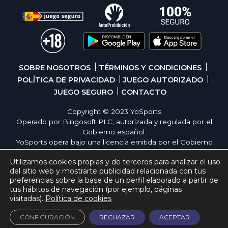
SOBRE NOSOTROS
TÉRMINOS Y CONDICIONES
POLÍTICA DE PRIVACIDAD
JUEGO AUTORIZADO
JUEGO SEGURO
CONTACTO
Copyright © 2023 YoSports
Operado por Bingosoft PLC, autorizada y regulada por el
Gobierno español.
YoSports opera bajo una licencia emitida por el Gobierno
de España, cumpliendo con todas las normativas de
Utilizamos cookies propias y de terceros para analizar el uso
seguridad y responsabilidad en los juegos online. El juego
del sitio web y mostrarte publicidad relacionada con tus
es una forma de entretenimiento cuya finalidad es ofrecer
preferencias sobre la base de un perfil elaborado a partir de
diversión y emoción a los jugadores en nuestra página
tus hábitos de navegación (por ejemplo, páginas
web. Juega con moderación siguiendo las pautas
visitadas).
Política de cookies
recomendadas para el juego responsable.
CONFIGURACIÓN
RECHAZAR
ACEPTAR