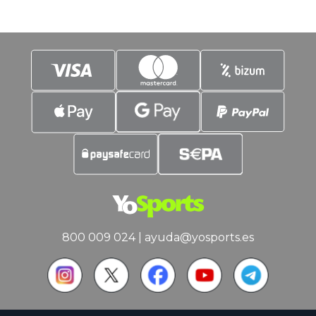
encima del resto, hace que el interés del
800 009 024
|
ayuda@yosports.es