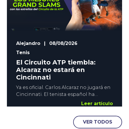
Alejandro
|
08/08/2026
Tenis
El Circuito ATP tiembla:
Alcaraz no estará en
Cincinnati
Ya es oficial. Carlos Alcaraz no jugará en
Cincinnati. El tenista español ha
confirmado su baja para el Masters 1000
Leer artículo
que se disputará antes del US Open, y el
terremoto en el Circuito ATP es
VER TODOS
importante. La situación del Tenis
Masculino, con Sinner y Alcaraz muy por