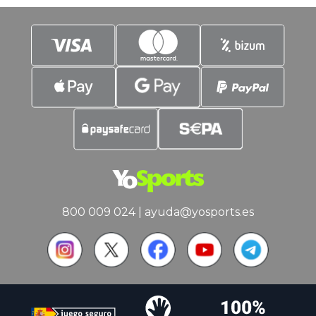
800 009 024
|
ayuda@yosports.es