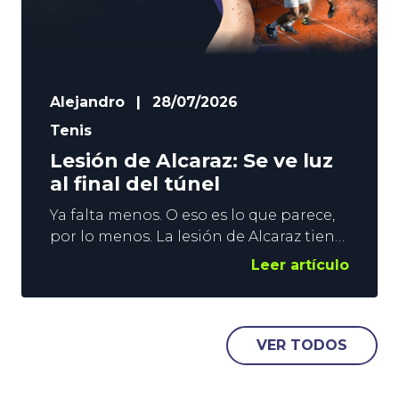
Alejandro
|
28/07/2026
Tenis
Lesión de Alcaraz: Se ve luz
al final del túnel
Ya falta menos. O eso es lo que parece,
por lo menos. La lesión de Alcaraz tiene
al español fuera de las pistas desde
Leer artículo
abril, y a la ATP huérfana de los duelos
entre los 2 mejores tenistas del
momento. Todo hace indicar que
agosto será el mes de la reaparición del
VER TODOS
murciano, pero nada