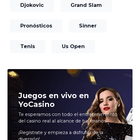
Djokovic
Grand Slam
Pronósticos
Sinner
Tenis
Us Open
Juegos en vivo en
YoCasino
Te esperamos con todo el entretenimiento
del casino real al alcance de tus manos.
¡Regístrate y empieza a disfrutar de la
diversión!