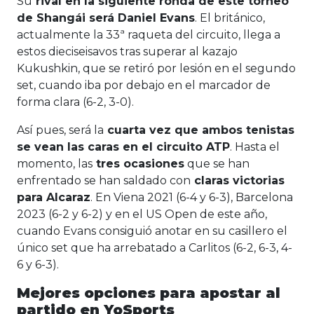
Su
rival en la siguiente ronda de este torneo
de Shangái será Daniel Evans
. El británico,
actualmente la 33ª raqueta del circuito, llega a
estos dieciseisavos tras superar al kazajo
Kukushkin, que se retiró por lesión en el segundo
set, cuando iba por debajo en el marcador de
forma clara (6-2, 3-0).
Así pues, será la
cuarta vez que ambos tenistas
se vean las caras en el circuito ATP
. Hasta el
momento, las
tres ocasiones
que se han
enfrentado se han saldado con
claras victorias
para Alcaraz
. En Viena 2021 (6-4 y 6-3), Barcelona
2023 (6-2 y 6-2) y en el US Open de este año,
cuando Evans consiguió anotar en su casillero el
único set que ha arrebatado a Carlitos (6-2, 6-3, 4-
6 y 6-3).
Mejores opciones para apostar al
partido en YoSports