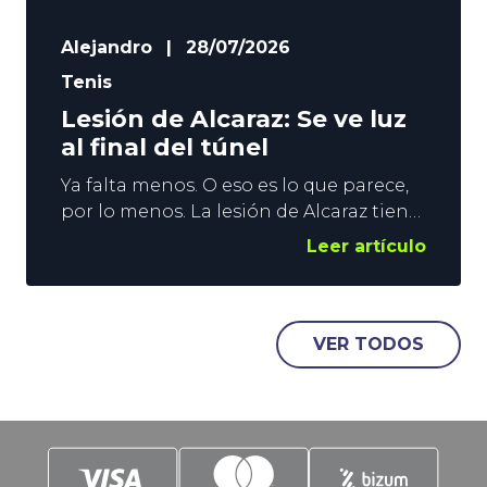
Alejandro
|
28/07/2026
Tenis
Lesión de Alcaraz: Se ve luz
al final del túnel
Ya falta menos. O eso es lo que parece,
por lo menos. La lesión de Alcaraz tiene
al español fuera de las pistas desde
Leer artículo
abril, y a la ATP huérfana de los duelos
entre los 2 mejores tenistas del
momento. Todo hace indicar que
agosto será el mes de la reaparición del
VER TODOS
murciano, pero nada