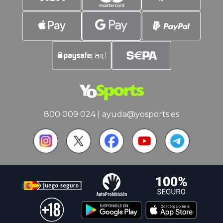
800 009 024
|
ayuda@yosports.es