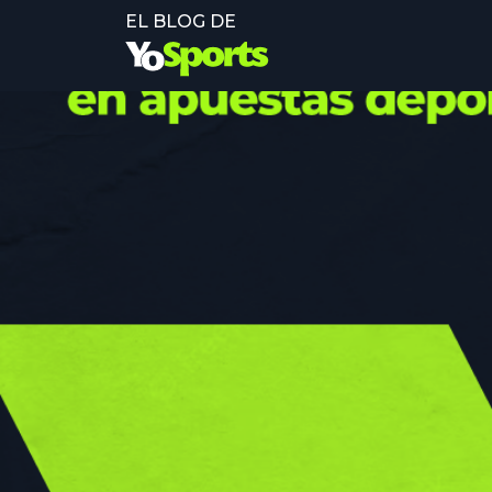
EL BLOG DE