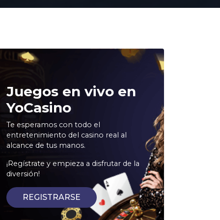
Juegos en vivo en
YoCasino
Te esperamos con todo el
entretenimiento del casino real al
alcance de tus manos.
¡Regístrate y empieza a disfrutar de la
diversión!
REGISTRARSE