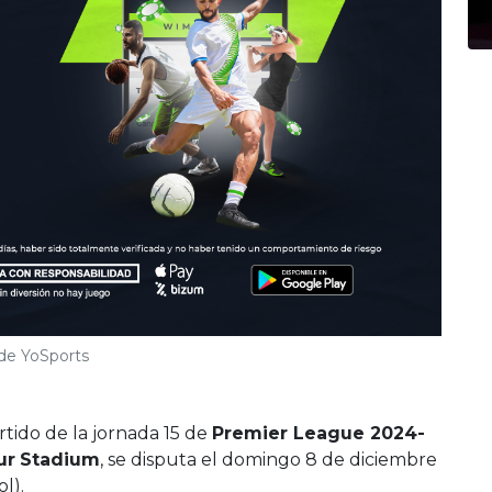
 de YoSports
artido de la jornada 15 de
Premier League 2024-
ur
Stadium
, se disputa el domingo 8 de diciembre
l).