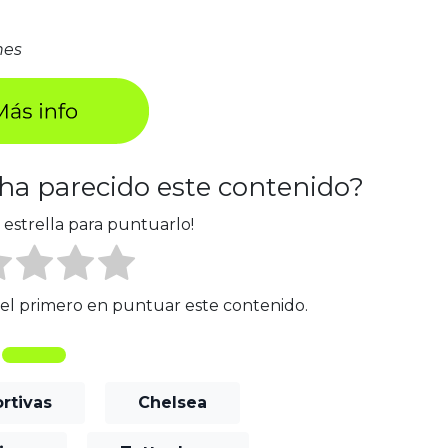
nes
 ha parecido este contenido?
 estrella para puntuarlo!
é el primero en puntuar este contenido.
rtivas
Chelsea