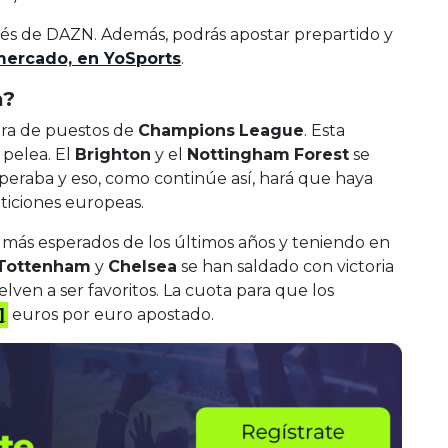
vés de DAZN. Además, podrás apostar prepartido y
mercado, en YoSports
.
a?
era de puestos de
Champions
League
. Esta
 pelea. El
Brighton
y el
Nottingham
Forest
se
peraba y eso, como continúe así, hará que haya
iciones europeas.
 más esperados de los últimos años y teniendo en
Tottenham
y
Chelsea
se han saldado con victoria
ven a ser favoritos. La cuota para que los
]
euros por euro apostado.