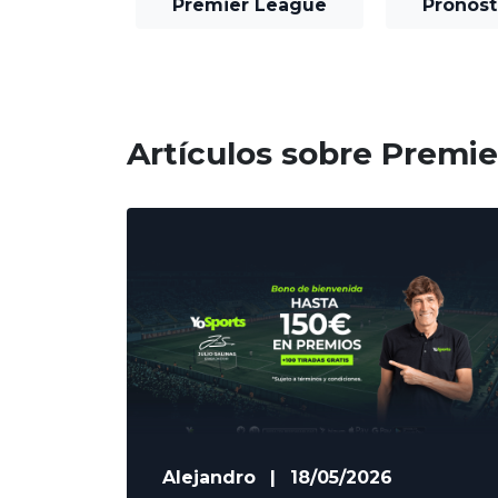
Premier League
Pronóst
Artículos sobre Premi
Alejandro
|
18/05/2026