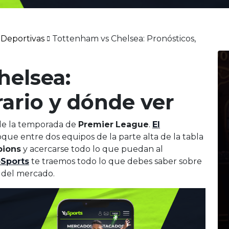
 Deportivas
Tottenham vs Chelsea: Pronósticos,
helsea:
rario y dónde ver
 de la temporada de
Premier
League
.
El
que entre dos equipos de la parte alta de la tabla
ions
y acercarse todo lo que puedan al
Sports
te traemos todo lo que debes saber sobre
 del mercado.