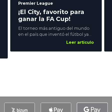
Premier League
¡El City, favorito para
ganar la FA Cup!
El torneo más antiguo del mundo
en el país que inventó el fútbol ya
tiene un claro favorito. El
Leer artículo
Manchester City de Pep Guardiola
no está en la mejor temporada de
su historia, pero en la FA Cup sí que
está por delante, al menos según
las cuotas. Arsenal, Liverpool,
Chelsea… hay muchos equipos en