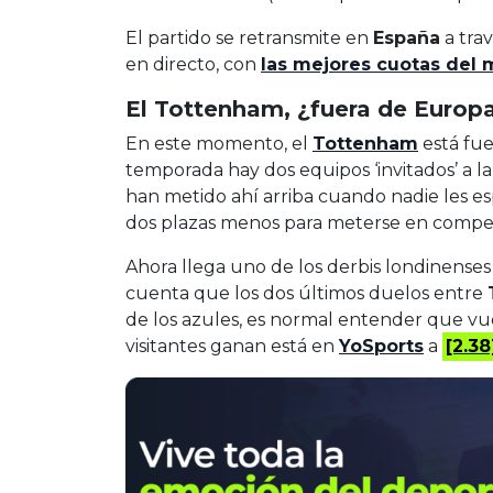
El partido se retransmite en
España
a tra
en directo, con
las mejores cuotas del 
El Tottenham, ¿fuera de Europ
En este momento, el
Tottenham
está fu
temporada hay dos equipos ‘invitados’ a la
han metido ahí arriba cuando nadie les es
dos plazas menos para meterse en compet
Ahora llega uno de los derbis londinenses
cuenta que los dos últimos duelos entre
de los azules, es normal entender que vuel
visitantes ganan está en
YoSports
a
[2.38