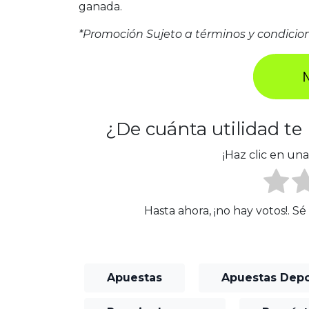
ganada.
*Promoción Sujeto a términos y condicio
¿De cuánta utilidad te
¡Haz clic en una
Hasta ahora, ¡no hay votos!. S
Apuestas
Apuestas Depo