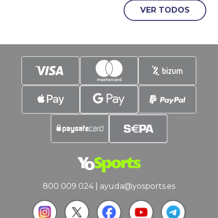
según las cuotas. Arsenal, Liverpool,
VER TODOS
Chelsea… hay muchos equipos en
800 009 024
|
ayuda@yosports.es