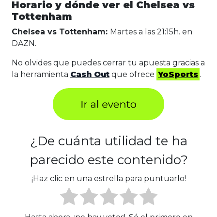
Horario y dónde ver el Chelsea vs
Tottenham
Chelsea vs Tottenham:
Martes a las 21:15h. en
DAZN.
No olvides que puedes cerrar tu apuesta gracias a
la herramienta
Cash Out
que ofrece
YoSports
.
¿De cuánta utilidad te ha
parecido este contenido?
¡Haz clic en una estrella para puntuarlo!