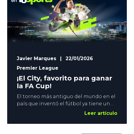
Javier Marques
|
22/01/2026
Premier League
¡El City, favorito para ganar
la FA Cup!
El torneo más antiguo del mundo en el
país que inventó el fútbol ya tiene un
claro favorito. El Manchester City de
Leer artículo
Pep Guardiola no está en la mejor
temporada de su historia, pero en la FA
Cup sí que está por delante, al menos