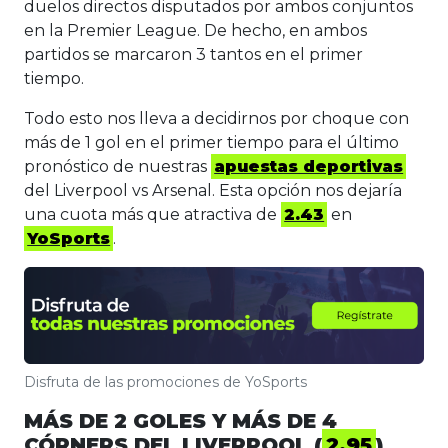
duelos directos disputados por ambos conjuntos
en la Premier League. De hecho, en ambos
partidos se marcaron 3 tantos en el primer
tiempo.
Todo esto nos lleva a decidirnos por choque con
más de 1 gol en el primer tiempo para el último
pronóstico de nuestras
apuestas deportivas
del Liverpool vs Arsenal. Esta opción nos dejaría
una cuota más que atractiva de
2.43
en
YoSports
.
Disfruta de las promociones de YoSports
MÁS DE 2 GOLES Y MÁS DE 4
CÓRNERS DEL LIVERPOOL (
2.95
)