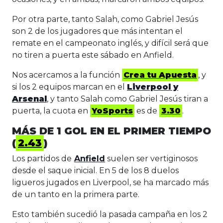
Por otra parte, tanto Salah, como Gabriel Jesús
son 2 de los jugadores que más intentan el
remate en el campeonato inglés, y difícil será que
no tiren a puerta este sábado en Anfield.
Nos acercamos a la función
Crea tu Apuesta
, y
si los 2 equipos marcan en el
Liverpool y
Arsenal
, y tanto Salah como Gabriel Jesús tiran a
puerta, la cuota en
YoSports
es de
3.30
.
MÁS DE 1 GOL EN EL PRIMER TIEMPO
(
2.43
)
Los partidos de
Anfield
suelen ser vertiginosos
desde el saque inicial. En 5 de los 8 duelos
ligueros jugados en Liverpool, se ha marcado más
de un tanto en la primera parte.
Esto también sucedió la pasada campaña en los 2