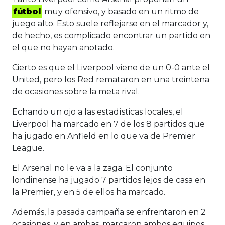
fútbol
muy ofensivo, y basado en un ritmo de
juego alto. Esto suele reflejarse en el marcador y,
de hecho, es complicado encontrar un partido en
el que no hayan anotado.
Cierto es que el Liverpool viene de un 0-0 ante el
United, pero los Red remataron en una treintena
de ocasiones sobre la meta rival.
Echando un ojo a las estadísticas locales, el
Liverpool ha marcado en 7 de los 8 partidos que
ha jugado en Anfield en lo que va de Premier
League.
El Arsenal no le va a la zaga. El conjunto
londinense ha jugado 7 partidos lejos de casa en
la Premier, y en 5 de ellos ha marcado.
Además, la pasada campaña se enfrentaron en 2
ocasiones, y en ambas, marcaron ambos equipos.