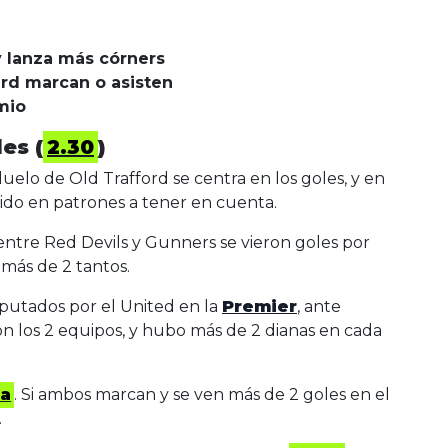
y lanza más córners
rd marcan o asisten
mio
es (
2.30
)
duelo de Old Trafford se centra en los goles, y en
tido en patrones a tener en cuenta.
 entre Red Devils y Gunners se vieron goles por
más de 2 tantos.
isputados por el United en la
Premier
, ante
 los 2 equipos, y hubo más de 2 dianas en cada
ta
. Si ambos marcan y se ven más de 2 goles en el
.