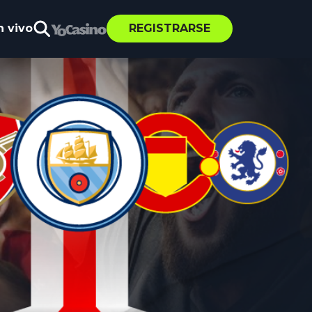
n vivo
REGISTRARSE