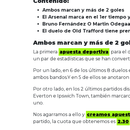
Contenido:
Ambos marcan y más de 2 goles
El Arsenal marca en el 1er tiempo 
Bruno Fernández O Martin Odegaa
El duelo de Old Trafford tiene pre
Ambos marcan y más de 2 gol
La primera
apuesta deportiva
para el 
un par de estadísticas que se han conver
Por un lado, en 6 de los últimos 8 duelos
ambos bandos.Y en 5 de ellos se anotaron 
Por otro lado, en los 2 últimos partidos d
Everton e Ipswich Town, también marcaron
uno.
Nos agarramos a ello y
creamos apues
partido, la cuota que obtenemos es
2.30