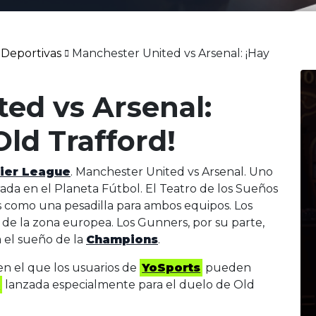
 Deportivas
Manchester United vs Arsenal: ¡Hay
ed vs Arsenal:
ld Trafford!
ier League
. Manchester United vs Arsenal. Uno
ada en el Planeta Fútbol. El Teatro de los Sueños
 como una pesadilla para ambos equipos. Los
 de la zona europea. Los Gunners, por su parte,
ta el sueño de la
Champions
.
en el que los usuarios de
YoSports
pueden
n
lanzada especialmente para el duelo de Old