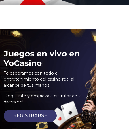
Juegos en vivo en
YoCasino
Te esperamos con todo el
entretenimiento del casino real al
alcance de tus manos.
¡Regístrate y empieza a disfrutar de la
diversión!
REGISTRARSE