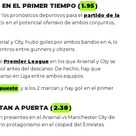
EN EL PRIMER TIEMPO (
1.95
)
 los pronósticos deportivos para el
partido de la
o en el potencial ofensivo de ambos conjuntos,
enal y City, hubo goles por ambos bandos en 4, lo
ntros entre gunners y citizens.
de
Premier League
en los que Arsenal y City se
 gol antes del descanso. De hecho, hay que
canso en Liga entre ambos equipos.
Apuesta
, y si los 2 marcan y hay gol en el primer
AN A PUERTA (
2.38
)
n presentes en el Arsenal vs Manchester City de
o protagonismo en el césped del Emirates