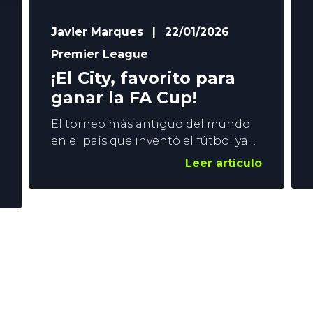
Javier Marques
|
22/01/2026
Premier League
¡El City, favorito para
ganar la FA Cup!
El torneo más antiguo del mundo
en el país que inventó el fútbol ya
tiene un claro favorito. El
Leer artículo
Manchester City de Pep Guardiola
no está en la mejor temporada de
su historia, pero en la FA Cup sí que
está por delante, al menos según
las cuotas. Arsenal, Liverpool,
Chelsea… hay muchos equipos en