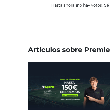
Hasta ahora, ¡no hay votos!. S
Artículos sobre Premi