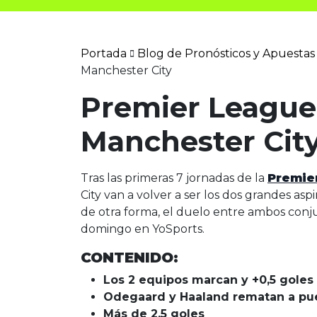
Portada
Blog de Pronósticos y Apuestas
Manchester City
Premier League:
Manchester Cit
Tras las primeras 7 jornadas de la
Premie
City van a volver a ser los dos grandes asp
de otra forma, el duelo entre ambos conj
domingo en YoSports.
CONTENIDO:
Los 2 equipos marcan y +0,5 goles
Odegaard y Haaland rematan a pu
Más de 2,5 goles