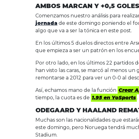
AMBOS MARCAN Y +0,5 GOLES 
Comenzamos nuestro análisis para realizar
jornada
de este domingo poniendo el foc
algo que va a ser la tónica en este post.
En los últimos 5 duelos directos entre Ars
que empieza a ser un patrón en los encue
Por otro lado, en los últimos 22 partidos 
han visto las caras, se marcó al menos un
remontarse a 2012 para ver un 0-0 al des
Así, echamos mano de la función
Crear 
tiempo, la cuota es de
1.95 en YoSports
.
ODEGAARD Y HAALAND REMAT
Muchas son las nacionalidades que estará
este domingo, pero Noruega tendrá much
Stadium.