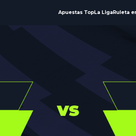
Apuestas Top
La Liga
Ruleta e