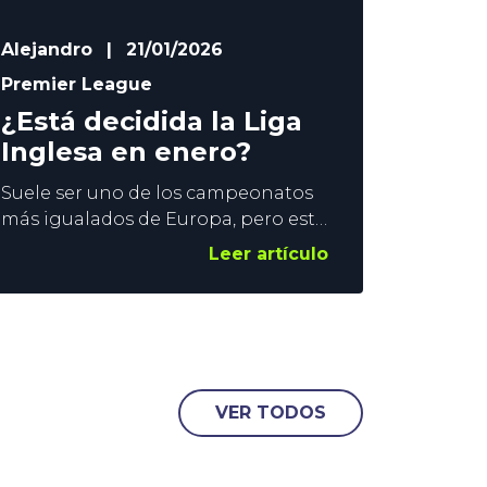
Alejandro
|
21/01/2026
Javier 
Premier League
Premier
¿Está decidida la Liga
¿Y si
Inglesa en enero?
Manch
cuota
Suele ser uno de los campeonatos
más igualados de Europa, pero esta
Parece 
temporada parece que ya está el
City est
Leer artículo
pescado vendido. Los operadores
ganar l
de apuestas deportivas tienen más
segundo 
o menos claro que la Liga Inglesa
cuotas d
está decidida, cuando aún no ha
posibili
comenzado el mes de febrero. La
Guardiol
excepcional campaña del Arsenal,
ojo, por
VER TODOS
unido a las dudas que
alta. En
mejores 