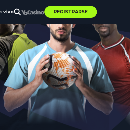
n vivo
REGISTRARSE