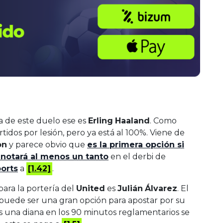
a de este duelo ese es
Erling
Haaland
. Como
idos por lesión, pero ya está al 100%. Viene de
on
y parece obvio que
es la primera opción si
anotará al menos un tanto
en el derbi de
orts
a
[1.42]
.
ara la portería del
United
es
Julián
Álvarez
. El
puede ser una gran opción para apostar por su
s una diana en los 90 minutos reglamentarios se