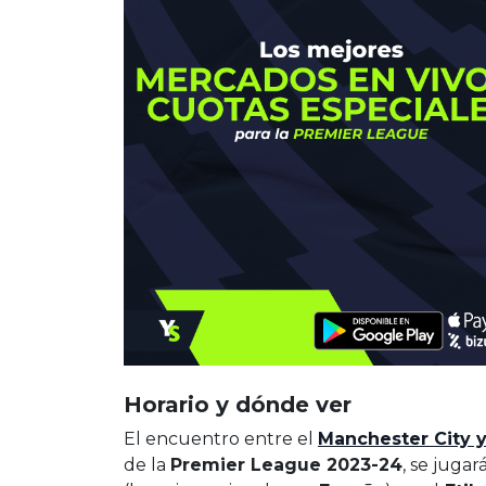
Horario y dónde ver
El encuentro entre el
Manchester City 
de la
Premier League 2023-24
, se jugar