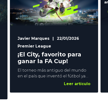
Javier Marques
|
22/01/2026
Premier League
¡El City, favorito para
ganar la FA Cup!
El torneo más antiguo del mundo
en el país que inventó el fútbol ya
tiene un claro favorito. El
Leer artículo
Manchester City de Pep Guardiola
no está en la mejor temporada de
su historia, pero en la FA Cup sí que
está por delante, al menos según