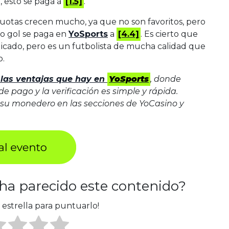
a, esto se paga a
[1.5]
.
cuotas crecen mucho, ya que no son favoritos, pero
yo gol se paga en
YoSports
a
[4.4]
. Es cierto que
cado, pero es un futbolista de mucha calidad que
.
 las ventajas que hay en
YoSports
, donde
pago y la verificación es simple y rápida.
ar su monedero en las secciones de YoCasino y
 ha parecido este contenido?
 estrella para puntuarlo!