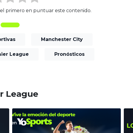
é el primero en puntuar este contenido.
rtivas
Manchester City
ier League
Pronósticos
er League