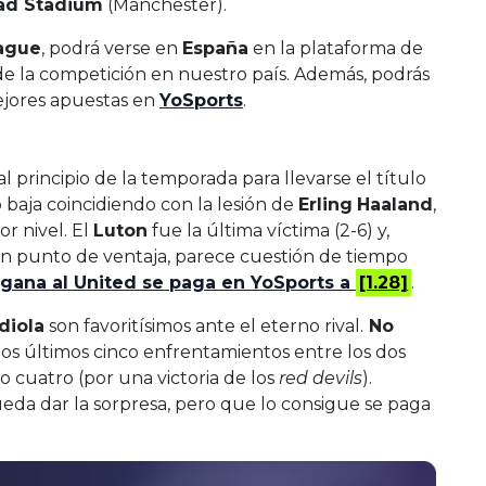
ad Stadium
(Manchester).
ague
, podrá verse en
España
en la plataforma de
e la competición en nuestro país. Además, podrás
mejores apuestas en
YoSports
.
al principio de la temporada para llevarse el título
o baja coincidiendo con la lesión de
Erling
Haaland
,
r nivel. El
Luton
fue la última víctima (2-6) y,
n punto de ventaja, parece cuestión de tiempo
gana al United se paga en YoSports a
[1.28]
.
diola
son favoritísimos ante el eterno rival.
No
los últimos cinco enfrentamientos entre los dos
 cuatro (por una victoria de los
red
devils
).
da dar la sorpresa, pero que lo consigue se paga