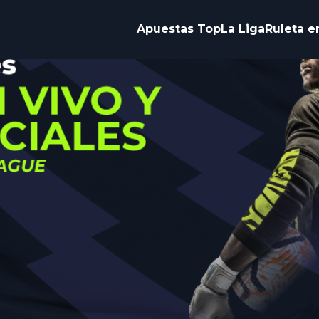
Apuestas Top
La Liga
Ruleta e