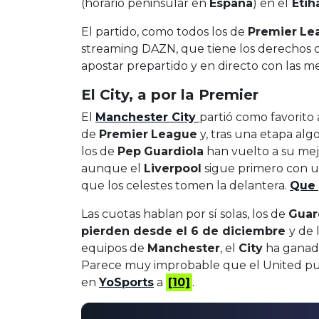
(horario peninsular en
España
) en el
Etih
El partido, como todos los de
Premier
Le
streaming DAZN, que tiene los derechos d
apostar prepartido y en directo con las 
El City, a por la Premier
El
Manchester City
partió como favorito 
de
Premier
League
y, tras una etapa alg
los de
Pep
Guardiola
han vuelto a su mejo
aunque el
Liverpool
sigue primero con u
que los celestes tomen la delantera.
Que 
Las cuotas hablan por sí solas, los de
Guar
pierden desde el 6 de diciembre
y de 
equipos de
Manchester
, el
City
ha ganado
Parece muy improbable que el United pue
en
YoSports
a
[10]
.