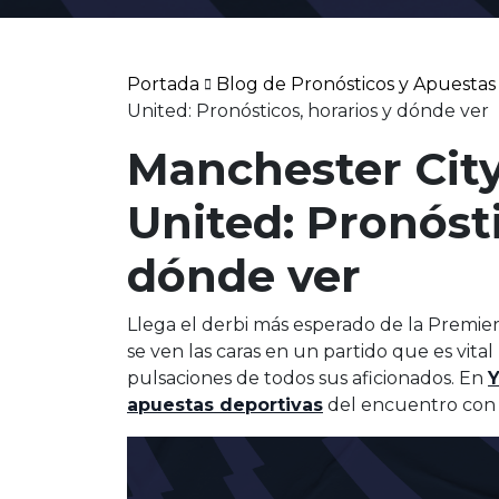
Portada
Blog de Pronósticos y Apuestas
United: Pronósticos, horarios y dónde ver
Manchester Cit
United: Pronósti
dónde ver
Llega el derbi más esperado de la Premie
se ven las caras en un partido que es vita
pulsaciones de todos sus aficionados. En
Y
apuestas deportivas
del encuentro con l