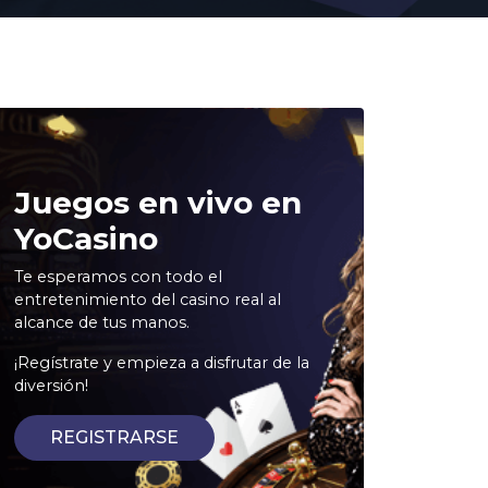
Juegos en vivo en
YoCasino
Te esperamos con todo el
entretenimiento del casino real al
alcance de tus manos.
¡Regístrate y empieza a disfrutar de la
diversión!
REGISTRARSE