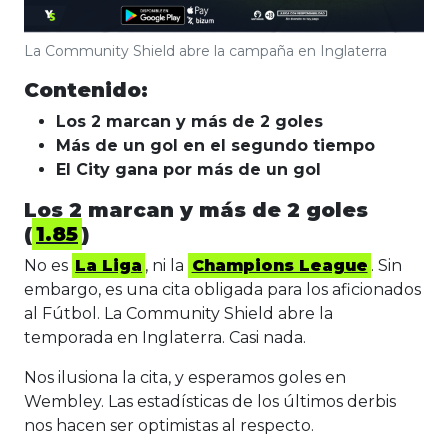
La Community Shield abre la campaña en Inglaterra
Contenido:
Los 2 marcan y más de 2 goles
Más de un gol en el segundo tiempo
El City gana por más de un gol
Los 2 marcan y más de 2 goles
(
1.85
)
No es
La Liga
, ni la
Champions League
. Sin
embargo, es una cita obligada para los aficionados
al Fútbol. La Community Shield abre la
temporada en Inglaterra. Casi nada.
Nos ilusiona la cita, y esperamos goles en
Wembley. Las estadísticas de los últimos derbis
nos hacen ser optimistas al respecto.