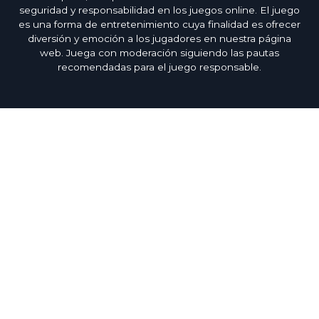
seguridad y responsabilidad en los juegos online. El juego
es una forma de entretenimiento cuya finalidad es ofrecer
diversión y emoción a los jugadores en nuestra página
web. Juega con moderación siguiendo las pautas
recomendadas para el juego responsable.