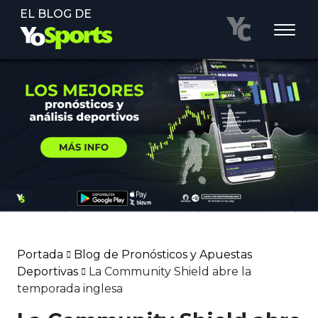
EL BLOG DE
Portada
Blog de Pronósticos y Apuestas
Deportivas
La Community Shield abre la
temporada inglesa