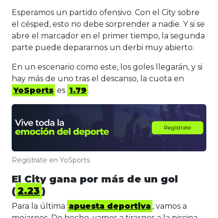
Esperamos un partido ofensivo. Con el City sobre
el césped, esto no debe sorprender a nadie. Y si se
abre el marcador en el primer tiempo, la segunda
parte puede depararnos un derbi muy abierto.
En un escenario como este, los goles llegarán, y si
hay más de uno tras el descanso, la cuota en
YoSports
es
1.79
.
Regístrate en YoSports
El City gana por más de un gol
(
2.23
)
Para la última
apuesta deportiva
, vamos a
mojarnos. De hecho, vamos a tirarnos a la piscina.