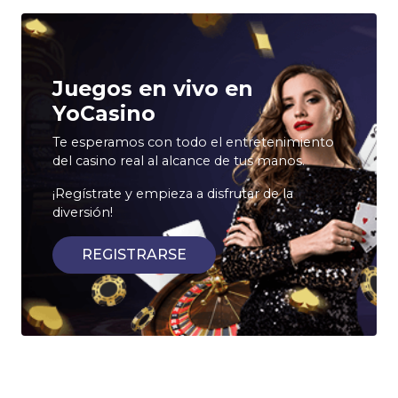
Juegos en vivo en
YoCasino
Te esperamos con todo el entretenimiento
del casino real al alcance de tus manos.
¡Regístrate y empieza a disfrutar de la
diversión!
REGISTRARSE