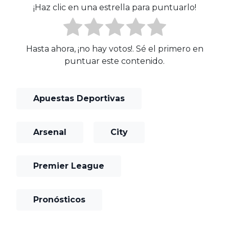
¡Haz clic en una estrella para puntuarlo!
Hasta ahora, ¡no hay votos!. Sé el primero en
puntuar este contenido.
Apuestas Deportivas
Arsenal
City
Premier League
Pronósticos