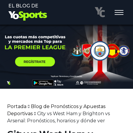
EL BLOG DE
Portada
Blog de Pronósticos y Apuestas
Deportivas
City vs West Ham y Brighton vs
Arsenal: Pronósticos, horarios y dónde ver