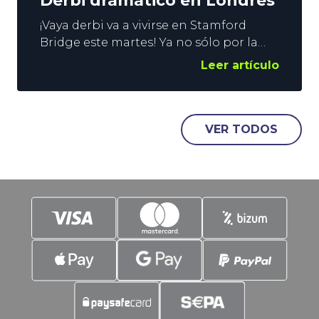
Derbi dramático en Londres
¡Vaya derbi va a vivirse en Stamford
Bridge este martes! Ya no sólo por la
rivalidad entre ambos equipos.
Leer artículo
También por el dramatismo de lo que
hay en juego. En el Chelsea vs
Tottenham está en juego la temporada
de uno y otro. Europa y la permanencia
VER TODOS
están en juego, y en YoSports os damos