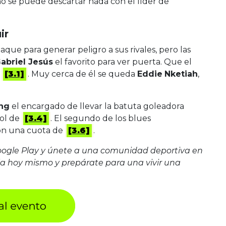
o se puede descartar nada con el líder de
ir
aque para generar peligro a sus rivales, pero las
abriel Jesús
el favorito para ver puerta. Que el
a
[3.1]
. Muy cerca de él se queda
Eddie
Nketiah
,
ng
el encargado de llevar la batuta goleadora
gol de
[3.4]
. El segundo de los blues
con una cuota de
[3.6]
.
oogle Play y únete a una comunidad deportiva en
a hoy mismo y prepárate para una vivir una