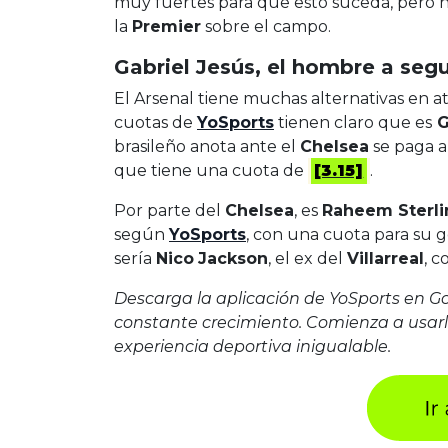
muy fuertes para que esto suceda, pero n
la
Premier
sobre el campo.
Gabriel Jesús, el hombre a segu
El Arsenal tiene muchas alternativas en at
cuotas de
YoSports
tienen claro que es
G
brasileño anota ante el
Chelsea
se paga 
que tiene una cuota de
[3.15]
.
Por parte del
Chelsea
, es
Raheem Sterli
según
YoSports
, con una cuota para su 
sería
Nico
Jackson
, el ex del
Villarreal
, 
Descarga la aplicación de YoSports en G
constante crecimiento. Comienza a usarl
experiencia deportiva inigualable.