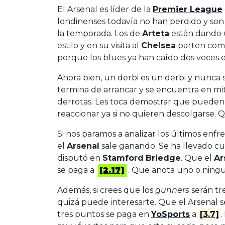
El Arsenal es líder de la
Premier League
londinenses todavía no han perdido y son u
la temporada. Los de
Arteta
están dando u
estilo y en su visita al
Chelsea
parten como
porque los blues ya han caído dos veces
Ahora bien, un derbi es un derbi y nunca
termina de arrancar y se encuentra en mita
derrotas. Les toca demostrar que pueden 
reaccionar ya si no quieren descolgarse.
Si nos paramos a analizar los últimos enf
el
Arsenal
sale ganando. Se ha llevado cua
disputó en
Stamford
Briedge
. Que el
Ar
se paga a
[2.17]
. Que anota uno o ning
Además, si crees que los
gunners
serán t
quizá puede interesarte. Que el Arsenal s
tres puntos se paga en
YoSports
a
[3.7]
.