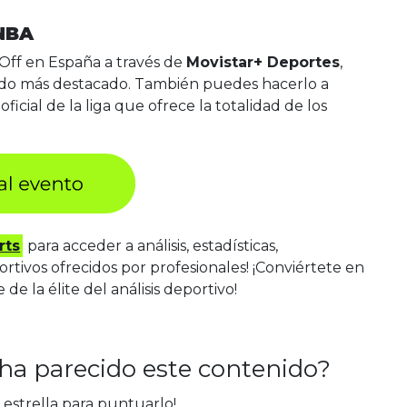
 NBA
yOff en España a través de
Movistar+ Deportes
,
ido más destacado. También puedes hacerlo a
n oficial de la liga que ofrece la totalidad de los
rts
para acceder a análisis, estadísticas,
rtivos ofrecidos por profesionales! ¡Conviértete en
de la élite del análisis deportivo!
 ha parecido este contenido?
 estrella para puntuarlo!