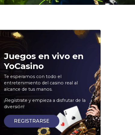
Juegos en vivo en
YoCasino
Te esperamos con todo el
entretenimiento del casino real al
alcance de tus manos.
¡Regístrate y empieza a disfrutar de la
diversión!
REGISTRARSE