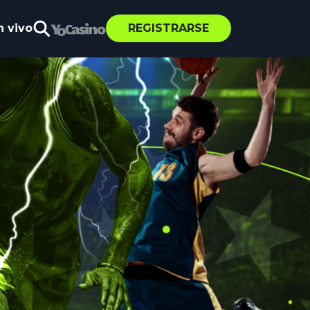
n vivo
REGISTRARSE