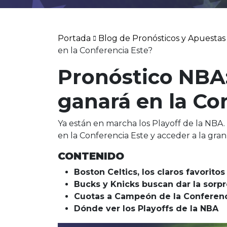
Portada
Blog de Pronósticos y Apuestas
en la Conferencia Este?
Pronóstico NBA
ganará en la Co
Ya están en marcha los Playoff de la NBA.
en la Conferencia Este y acceder a la gran f
CONTENIDO
Boston Celtics, los claros favoritos
Bucks y Knicks buscan dar la sorp
Cuotas a Campeón de la Conferenc
Dónde ver los Playoffs de la NBA