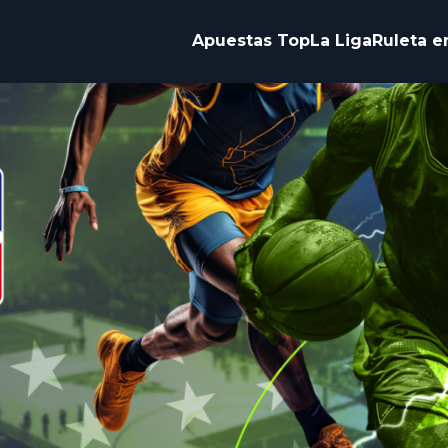
Apuestas Top
La Liga
Ruleta e