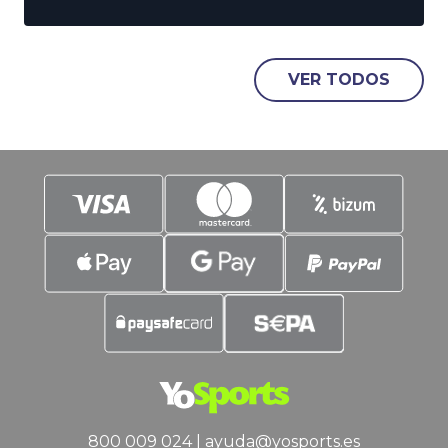
vuelven a luchar por el Anillo tras 27
años, mientras que el conjunto de San
Antonio lo hace tras doblegar en una
eliminatoria a 7 partidos, a los (casi)
VER TODOS
invencibles Thunder. La emoción está
asegurada,
800 009 024
|
ayuda@yosports.es