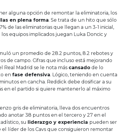
er alguna opción de remontar la eliminatoria, los
llas en plena forma
. Se trata de un hito que sólo
 de las eliminatorias que llegan a un 3-1 inicial,
los equipos implicados juegan Luka Doncic y
uló un promedio de 28.2 puntos, 8.2 rebotes y
iros de campo. Cifras que incluso está mejorando
l Real Madrid se le nota más
cansado
de lo
to en
fase defensiva
. Lógico, teniendo en cuenta
2 minutos en cancha. Reddick debe dosificar a su
s en el partido si quiere mantenerlo al máximo
ienzo gris de eliminatoria, lleva dos encuentros
do anotar 38 puntos en el tercero y 27 en el
adístico, su
liderazgo y experiencia
pueden ser
 el líder de los Cavs que consiguieron remontar