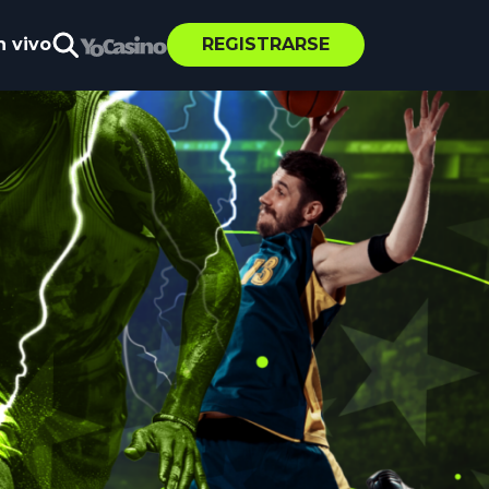
n vivo
REGISTRARSE