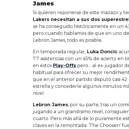
James
Si quieren reponerse de este mazazo y ten
Lakers necesitan a sus dos superestre
se ha conseguido históricamente en un 4,7%
pero cuando hablamos de que en uno de 
Lebron James, todo es posible.
En temporada regular,
Luka Doncic
acum
7.7 asistencias con un 45% de acierto en t
en estos
Play-Offs
pero… al ex-jugador de
habitual para ofrecer su mejor rendimien
que en el anterior partido disputó casi 4
estrella y concederle algunos minutos má
nivel.
Lebron James
, por su parte, tras un com
jugando a un grandísimo nivel, consiguien
cuarto. Pero más allá de lo puramente est
claves en la remontada: ‘The Choosen’ fue