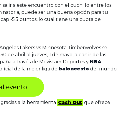
alir a este encuentro con el cuchillo entre los
iminatoria, puede ser una buena opción para tu
icap -5.5 puntos, lo cual tiene una cuota de
s Angeles Lakers vs Minnesota Timberwolves se
 de abril al jueves, 1 de mayo, a partir de las
spaña a través de Movistar+ Deportes y
NBA
oficial de la mejor liga de
baloncesto
del mundo.
gracias a la herramienta
Cash Out
que ofrece