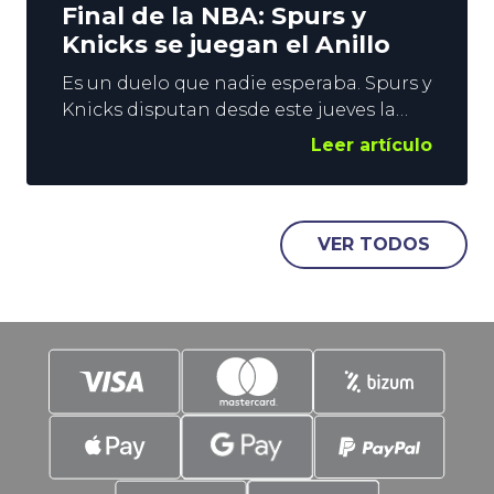
Final de la NBA: Spurs y
Knicks se juegan el Anillo
Es un duelo que nadie esperaba. Spurs y
Knicks disputan desde este jueves la
Final de la NBA. Los neoyorquinos
Leer artículo
vuelven a luchar por el Anillo tras 27
años, mientras que el conjunto de San
Antonio lo hace tras doblegar en una
eliminatoria a 7 partidos, a los (casi)
VER TODOS
invencibles Thunder. La emoción está
asegurada,