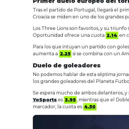
Primer duelo europeo del to
Tras el partido de Portugal, llegará el pr
Croacia se miden en uno de los grandes pa
Los Three Lions son favoritos, y su triunfo
Oportunidad ofrece una cuota
2.14
en c
Para los que intuyan un partido con goles,
aumenta a
2.25
si se combina con un Am
Duelo de goleadores
No podemos hablar de esta séptima jornad
los grandes goleadores del Planeta Futbol
Se espera mucho de ambos delanteros, y si
YoSports
es
3.95
, mientras que el Dobl
marcador, la cuota es
4.50
.