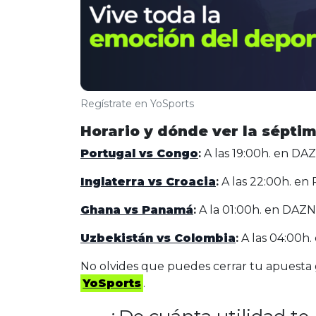
Regístrate en YoSports
Horario y dónde ver la sépti
Portugal vs Congo
:
A las 19:00h. en DA
Inglaterra vs Croacia
:
A las 22:00h. e
Ghana vs Panamá
:
A la 01:00h. en DAZN
Uzbekistán vs Colombia
:
A las 04:00h
No olvides que puedes cerrar tu apuesta 
YoSports
.