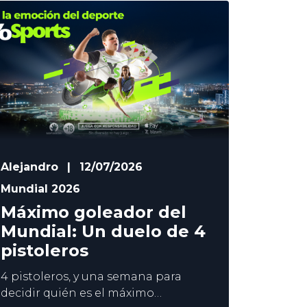
Alejandro
|
12/07/2026
Alejand
Mundial 2026
Mundial
Máximo goleador del
Sólo 
Mundial: Un duelo de 4
será 
pistoleros
Mund
4 pistoleros, y una semana para
Ya estamo
decidir quién es el máximo
Mundial