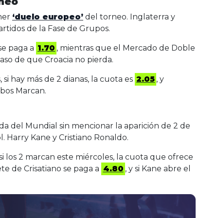
rneo
imer
‘duelo europeo’
del torneo. Inglaterra y
rtidos de la Fase de Grupos.
 se paga a
1.70
, mientras que el Mercado de Doble
aso de que Croacia no pierda.
 si hay más de 2 dianas, la cuota es
2.05
, y
bos Marcan.
a del Mundial sin mencionar la aparición de 2 de
. Harry Kane y Cristiano Ronaldo.
 los 2 marcan este miércoles, la cuota que ofrece
ete de Crisatiano se paga a
4.80
, y si Kane abre el