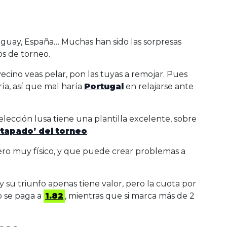
uguay, España… Muchas han sido las sorpresas
s de torneo.
ecino veas pelar, pon las tuyas a remojar. Pues
ía, así que mal haría
Portugal
en relajarse ante
lección lusa tiene una plantilla excelente, sobre
‘tapado’ del torneo
.
ero muy físico, y que puede crear problemas a
y su triunfo apenas tiene valor, pero la cuota por
do se paga a
1.82
, mientras que si marca más de 2