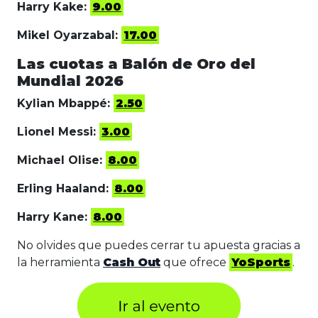
Harry Kake:
9.00
Mikel Oyarzabal:
17.00
Las cuotas a Balón de Oro del
Mundial 2026
Kylian Mbappé:
2.50
Lionel Messi:
3.00
Michael Olise:
8.00
Erling Haaland:
8.00
Harry Kane:
8.00
No olvides que puedes cerrar tu apuesta gracias a
la herramienta
Cash Out
que ofrece
YoSports
.