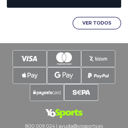
Hablamos, claro está, de la Final de
Consolación. Sin embargo, sigue
vigente y, no nos confundamos, estos
duelos suelen dejar espectáculo, y
VER TODOS
goles. Es justo en estos parámetros en
los que vamos a poner el
800 009 024
|
ayuda@yosports.es