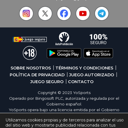
SOBRE NOSOTROS
TÉRMINOS Y CONDICIONES
POLÍTICA DE PRIVACIDAD
JUEGO AUTORIZADO
JUEGO SEGURO
CONTACTO
Copyright © 2023 YoSports
Operado por Bingosoft PLC, autorizada y regulada por el
Gobierno español.
YoSports opera bajo una licencia emitida por el Gobierno
de España, cumpliendo con todas las normativas de
Utilizamos cookies propias y de terceros para analizar el uso
seguridad y responsabilidad en los juegos online. El juego
del sitio web y mostrarte publicidad relacionada con tus
es una forma de entretenimiento cuya finalidad es ofrecer