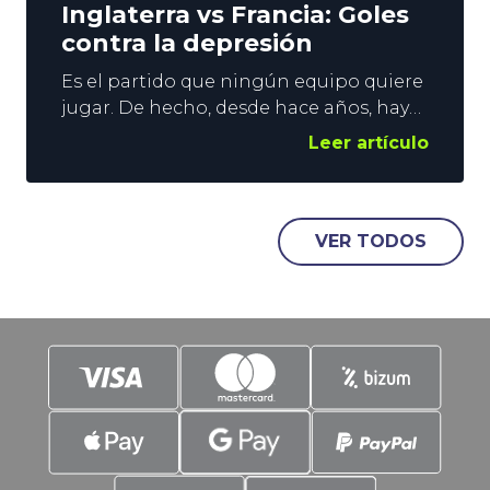
Inglaterra vs Francia: Goles
contra la depresión
Es el partido que ningún equipo quiere
jugar. De hecho, desde hace años, hay
voces que abogan por su desaparición.
Leer artículo
Hablamos, claro está, de la Final de
Consolación. Sin embargo, sigue
vigente y, no nos confundamos, estos
duelos suelen dejar espectáculo, y
VER TODOS
goles. Es justo en estos parámetros en
los que vamos a poner el