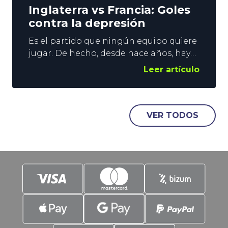
Inglaterra vs Francia: Goles
contra la depresión
Es el partido que ningún equipo quiere
jugar. De hecho, desde hace años, hay
voces que abogan por su desaparición.
Leer artículo
Hablamos, claro está, de la Final de
Consolación. Sin embargo, sigue
vigente y, no nos confundamos, estos
duelos suelen dejar espectáculo, y
VER TODOS
goles. Es justo en estos parámetros en
los que vamos a poner el