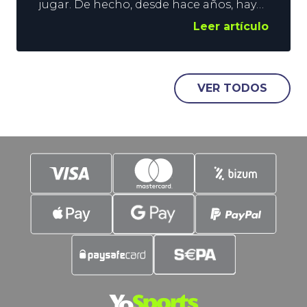
jugar. De hecho, desde hace años, hay
voces que abogan por su desaparición.
Leer artículo
Hablamos, claro está, de la Final de
Consolación. Sin embargo, sigue
vigente y, no nos confundamos, estos
duelos suelen dejar espectáculo, y
VER TODOS
goles. Es justo en estos parámetros en
los que vamos a poner el