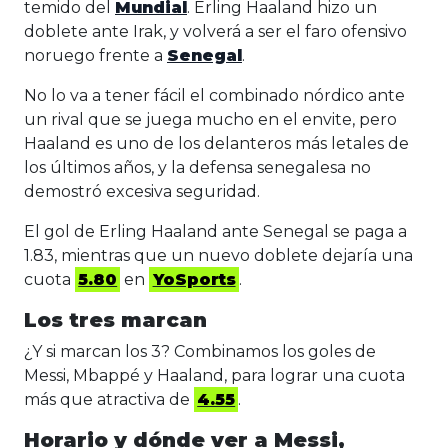
temido del
Mundial
. Erling Haaland hizo un
doblete ante Irak, y volverá a ser el faro ofensivo
noruego frente a
Senegal
.
No lo va a tener fácil el combinado nórdico ante
un rival que se juega mucho en el envite, pero
Haaland es uno de los delanteros más letales de
los últimos años, y la defensa senegalesa no
demostró excesiva seguridad.
El gol de Erling Haaland ante Senegal se paga a
1.83, mientras que un nuevo doblete dejaría una
cuota
5.80
en
YoSports
.
Los tres marcan
¿Y si marcan los 3? Combinamos los goles de
Messi, Mbappé y Haaland, para lograr una cuota
más que atractiva de
4.55
.
Horario y dónde ver a Messi,