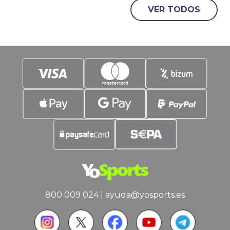
duelos suelen dejar espectáculo, y
VER TODOS
goles. Es justo en estos parámetros en
los que vamos a poner el
800 009 024
|
ayuda@yosports.es