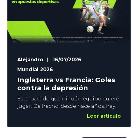
Alejandro
|
16/07/2026
Mundial 2026
Inglaterra vs Francia: Goles
contra la depresión
Es el partido que ningún equipo quiere
jugar. De hecho, desde hace años, hay
voces que abogan por su desaparición.
Leer artículo
Hablamos, claro está, de la Final de
Consolación. Sin embargo, sigue
vigente y, no nos confundamos, estos