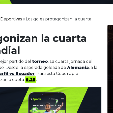
 Deportivas
Los goles protagonizan la cuarta
gonizan la cuarta
dial
jor partido del
torneo
. La cuarta jornada del
ipo. Desde la esperada goleada de
Alemania
, a la
rfil vs Ecuador
. Para esta Cuádruple
nzar la cuota
8.25
.