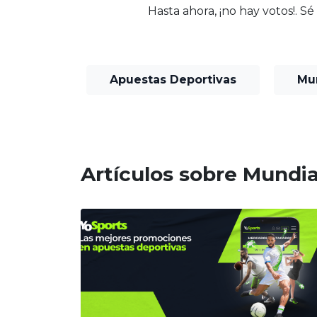
Hasta ahora, ¡no hay votos!. S
Apuestas Deportivas
Mu
Artículos sobre Mundia