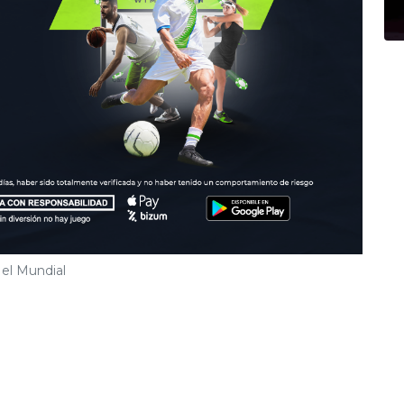
el Mundial