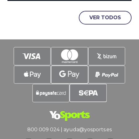
los operadores de apuestas deportivas
no dan a España como favorita para
VER TODOS
ganar la Nations League que comienza
en poco más de 2 meses. ¿Por qué no
lideramos la lista de aspirantes al
trono? En YoSports
800 009 024
|
ayuda@yosports.es