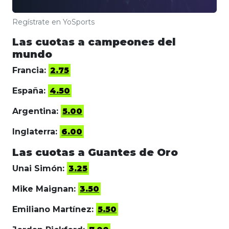
Regístrate en YoSports
Las cuotas a campeones del
mundo
Francia:
2.75
España:
4.50
Argentina:
5.00
Inglaterra:
6.00
Las cuotas a Guantes de Oro
Unai Simón:
3.25
Mike Maignan:
3.50
Emiliano Martínez:
5.50