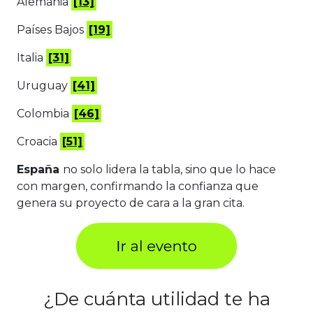
Alemania
[13]
Países Bajos
[19]
Italia
[31]
Uruguay
[41]
Colombia
[46]
Croacia
[51]
España
no solo lidera la tabla, sino que lo hace
con margen, confirmando la confianza que
genera su proyecto de cara a la gran cita.
¿De cuánta utilidad te ha