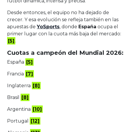
fútbol dinámica, intensa y precisa.
Desde entonces, el equipo no ha dejado de
crecer. Y esa evolución se refleja también en las
apuestas de
YoSports
, donde
España
ocupa el
primer lugar con la cuota más baja del mercado:
[5]
.
Cuotas a campeón del Mundial 2026:
España
[5]
Francia
[7]
Inglaterra
[8]
Brasil
[8]
Argentina
[10]
Portugal
[12]