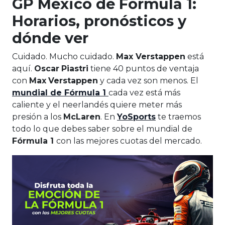
GP México de Fórmula 1:
Horarios, pronósticos y
dónde ver
Cuidado. Mucho cuidado.
Max Verstappen
está
aquí.
Oscar
Piastri
tiene 40 puntos de ventaja
con
Max
Verstappen
y cada vez son menos. El
mundial de Fórmula 1
cada vez está más
caliente y el neerlandés quiere meter más
presión a los
McLaren
. En
YoSports
te traemos
todo lo que debes saber sobre el mundial de
Fórmula 1
con las mejores cuotas del mercado.