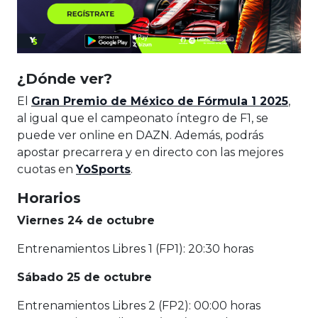
¿Dónde ver?
El
Gran Premio de México de Fórmula 1 2025
,
al igual que el campeonato íntegro de F1, se
puede ver online en DAZN. Además, podrás
apostar precarrera y en directo con las mejores
cuotas en
YoSports
.
Horarios
Viernes 24 de octubre
Entrenamientos Libres 1 (FP1): 20:30 horas
Sábado 25 de octubre
Entrenamientos Libres 2 (FP2): 00:00 horas