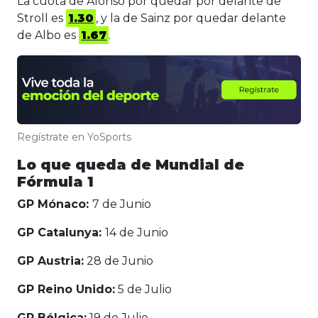
La cuota de Alonso por quedar por delante de
Stroll es
1.30
, y la de Sainz por quedar delante
de Albo es
1.67
.
Regístrate en YoSports
Lo que queda de Mundial de
Fórmula 1
GP Mónaco:
7 de Junio
GP Catalunya:
14 de Junio
GP Austria:
28 de Junio
GP Reino Unido:
5 de Julio
GP Bélgica:
19 de Julio