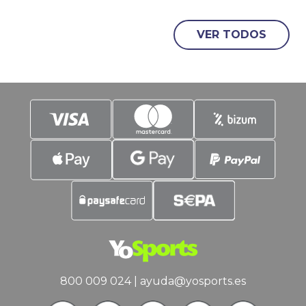
Arabia Saudí, se reanuda el Mundial de
F1 con el GP de Miami.Tras un mes de
VER TODOS
parón, las escuderías han intentado
mejorar sus prestaciones. ¿Lo habrán
conseguido, o seguirá el dominio total
800 009 024
|
ayuda@yosports.es