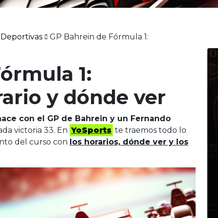
 Deportivas
GP Bahrein de Fórmula 1:
órmula 1:
rario y dónde ver
 hace con el GP de Bahrein y un Fernando
ada victoria 33. En
YoSports
te traemos todo lo
ento del curso con
los horarios, dónde ver y los