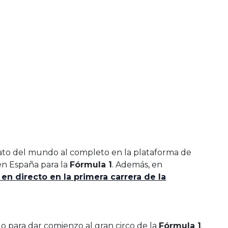
to del mundo al completo en la plataforma de
en España para la
Fórmula 1
. Además, en
en directo en la primera carrera de la
do para dar comienzo al gran circo de la
Fórmula 1
.