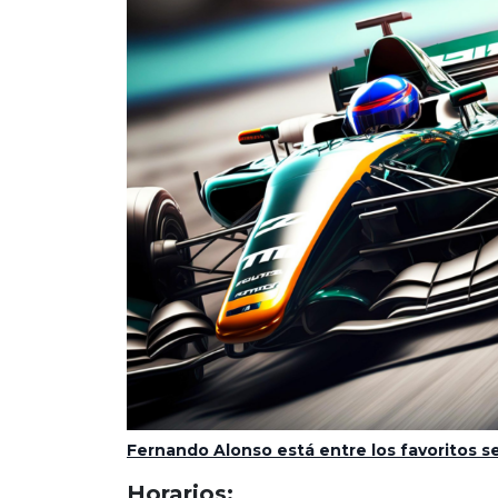
Fernando Alonso está entre los favoritos s
Horarios: