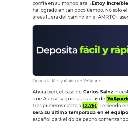
confía en su monoplaza. «
Estoy increíb
ha logrado en tan poco tiempo. No solo el 
áreas fuera del camino en el AMRTC», ase
Deposita fácil y rápido en YoSports
Ahora bien, el caso de
Carlos Sainz
, nues
que Alonso según las cuotas de
YoSport
tres primeros cotiza a
[2.75]
. Teniendo e
será su última temporada en el equipo
español dará el do de pecho comenzando