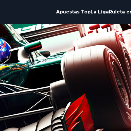
Apuestas Top
La Liga
Ruleta e