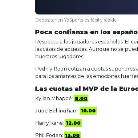
Depositar en YoSports es fácil y rápido
Poca confianza en los españo
Respecto a los jugadores españoles. El ce
las casas de apuestas. Aunque no se pued
nuestros jugadores.
Pedri y Rodri cotizan a cuotas superiore
para los amantes de las emociones fuertes
Las cuotas al MVP de la Euro
Kylian Mbappé:
8.00
Jude Bellingham:
10.00
Harry Kane:
12.00
Phil Foden:
13.00