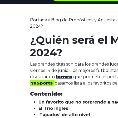
Portada
Blog de Pronósticos y Apuestas
2024?
¿Quién será el 
2024?
Las grandes citas son para los grandes jug
viernes 14 de junio. Los mejores futbolis
disputar un
torneo
que promete espectác
YoSports
pasamos lista a los favoritos p
Contenido:
Un favorito que no sorprende a na
El Trío inglés
‘Tapados’ de alto nivel