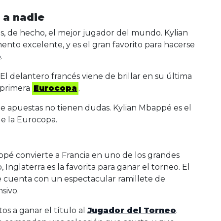
 a nadie
s, de hecho, el mejor jugador del mundo. Kylian
to excelente, y es el gran favorito para hacerse
o
.
 El delantero francés viene de brillar en su última
 primera
Eurocopa
.
de apuestas no tienen dudas. Kylian Mbappé es el
de la Eurocopa.
ppé convierte a Francia en uno de los grandes
 Inglaterra es la favorita para ganar el torneo. El
 cuenta con un espectacular ramillete de
sivo.
tos a ganar el título al
Jugador del Torneo
.