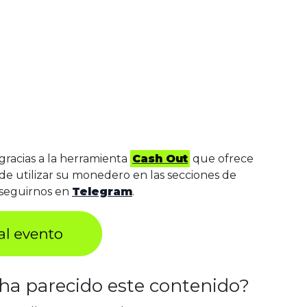
gracias a la herramienta
Cash Out
que ofrece
ad de utilizar su monedero en las secciones de
 seguirnos en
Telegram
.
 ha parecido este contenido?