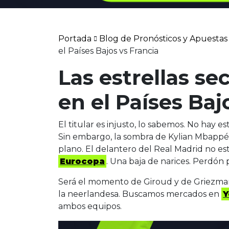
Portada
Blog de Pronósticos y Apuestas
el Países Bajos vs Francia
Las estrellas se
en el Países Baj
El titular es injusto, lo sabemos. No hay e
Sin embargo, la sombra de Kylian Mbappé
plano. El delantero del Real Madrid no es
Eurocopa
. Una baja de narices. Perdón p
Será el momento de Giroud y de Griezman
la neerlandesa. Buscamos mercados en
Y
ambos equipos.