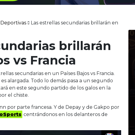
 Deportivas
Las estrellas secundarias brillarán en
cundarias brillarán
os vs Francia
strellas secundarias en un Países Bajos vs Francia.
 es alargada. Todo lo demás pasa a un segundo
tará en este segundo partido de los galos en la
or el chiste.
n por parte francesa. Y de Depay y de Gakpo por
oSports
centrándonos en los delanteros de