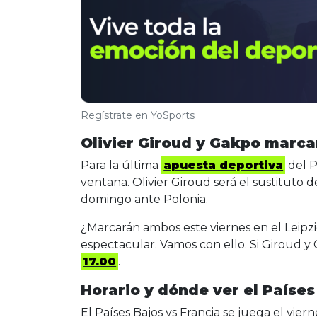
Regístrate en YoSports
Olivier Giroud y Gakpo marca
Para la última
apuesta deportiva
del P
ventana. Olivier Giroud será el sustituto
domingo ante Polonia.
¿Marcarán ambos este viernes en el Leipzi
espectacular. Vamos con ello. Si Giroud 
17.00
.
Horario y dónde ver el Países
El Países Bajos vs Francia se juega el viern