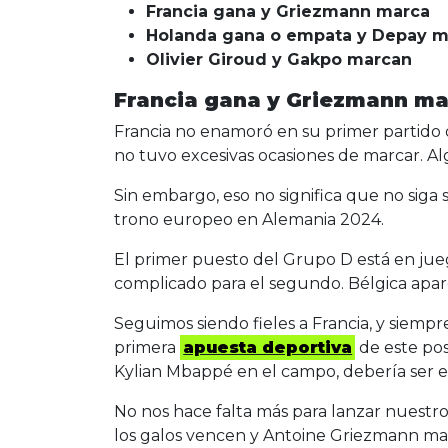
Francia gana y Griezmann marca
Holanda gana o empata y Depay m
Olivier Giroud y Gakpo marcan
Francia gana y Griezmann ma
Francia no enamoró en su primer partido 
no tuvo excesivas ocasiones de marcar. Al
Sin embargo, eso no significa que no siga 
trono europeo en Alemania 2024.
El primer puesto del Grupo D está en jueg
complicado para el segundo. Bélgica apar
Seguimos siendo fieles a Francia, y siemp
primera
apuesta deportiva
de este pos
Kylian Mbappé en el campo, debería ser el
No nos hace falta más para lanzar nuestro 
los galos vencen y Antoine Griezmann ma