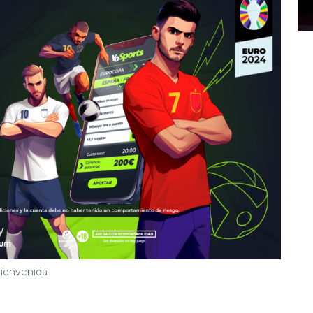
bienvenida