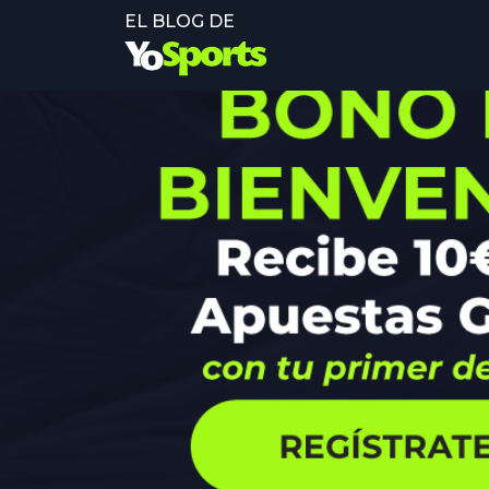
EL BLOG DE