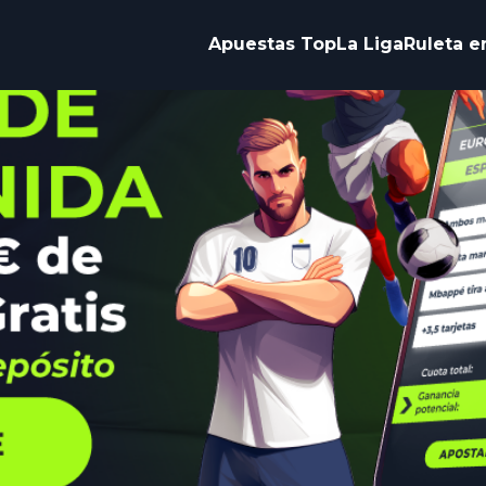
Apuestas Top
La Liga
Ruleta e