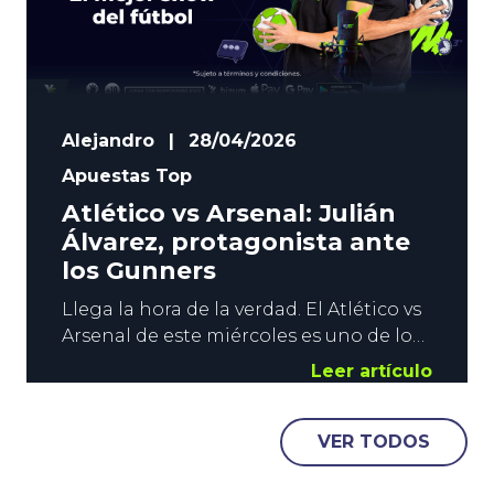
Alejandro
|
28/04/2026
Apuestas Top
Atlético vs Arsenal: Julián
Álvarez, protagonista ante
los Gunners
Llega la hora de la verdad. El Atlético vs
Arsenal de este miércoles es uno de los
grandes duelos de la temporada. El
Leer artículo
primer asalto de las semifinales de
Champions va a ser espectacular, y
VER TODOS
YoSports quiere estar presente con un
Mercado Especial con color rojiblanco y