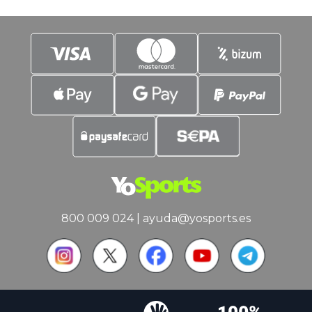
con un protagonista principal. Julián
Álvarez. Contenido: El
800 009 024
|
ayuda@yosports.es