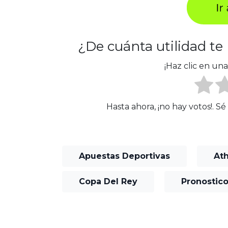
¿De cuánta utilidad te
¡Haz clic en una
Hasta ahora, ¡no hay votos!. S
Apuestas Deportivas
Ath
Copa Del Rey
Pronostic