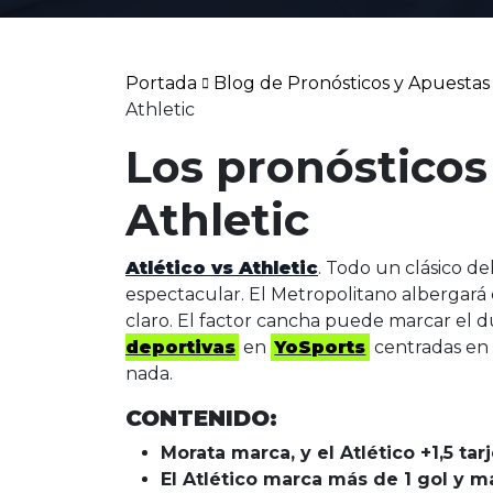
Portada
Blog de Pronósticos y Apuestas
Athletic
Los pronósticos 
Athletic
Atlético vs Athletic
. Todo un clásico de
espectacular. El Metropolitano albergará e
claro. El factor cancha puede marcar el 
deportivas
en
YoSports
centradas en 
nada.
CONTENIDO:
Morata marca, y el Atlético +1,5 tar
El Atlético marca más de 1 gol y m