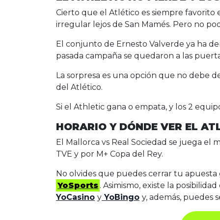
Cierto que el Atlético es siempre favorito 
irregular lejos de San Mamés. Pero no pod
El conjunto de Ernesto Valverde ya ha de
pasada campaña se quedaron a las puertas 
La sorpresa es una opción que no debe des
del Atlético.
Si el Athletic gana o empata, y los 2 equi
HORARIO Y DÓNDE VER EL AT
El Mallorca vs Real Sociedad se juega el mi
TVE y por M+ Copa del Rey.
No olvides que puedes cerrar tu apuesta 
YoSports
. Asimismo, existe la posibilid
YoCasino
y
YoBingo
y, además, puedes 