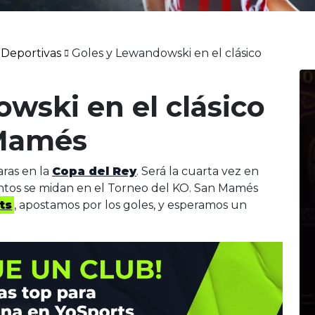
 Deportivas
Goles y Lewandowski en el clásico
wski en el clásico
 Mamés
aras en la
Copa del Rey
. Será la cuarta vez en
tos se midan en el Torneo del KO. San Mamés
ts
, apostamos por los goles, y esperamos un