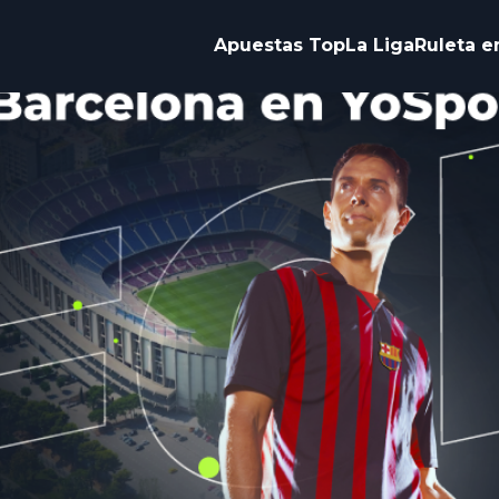
Apuestas Top
La Liga
Ruleta e