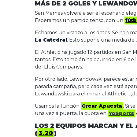
MÁS DE 2 GOLES Y LEWANDOWS
San Mamés volverá a ser el escenario elegi
Esperamos un partido tenso, con un
fútb
Echamos un vistazo a los datos. Se han m
La Catedral
. Esto supone una media de 3
El Athletic ha jugado 12 partidos en San 
tantos. Esto también ha ocurrido en 6 de lo
del Lluis Companys.
Por otro lado, Lewandowski parece estar me
pasada campaña, pero cada vez está apare
Lewandowski para eliminar al Athletic… ¿l
Usamos la función
Crear Apuesta
. Si 
una vez a puerta, la cuota en
YoSports
LOS 2 EQUIPOS MARCAN Y EL
(
3.20
)