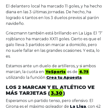
El delantero local ha marcado 11 goles, y ha hecho
diana en las 3 últimas jornadas. De hecho, ha
logrado 4 tantos en los 3 duelos previos al parón
navideño.
Griezmann también está brillando en La Liga. El ‘7’
rojiblanco ha marcado XX11 goles. Cierto es que el
galo lleva 3 partidos sin marcar a domicilio, pero
no suele fallar en las grandes ocasiones. Y esta, lo
es.
Estamos ante un duelo de artilleros, y si ambos
marcan, la cuota en
YoSports
es de
6.75
utilizando la función
Crea tu Apuesta
.
LOS 2 MARCAN Y EL ATLÉTICO VE
MÁS TARJETAS (
3.30
)
Esperamos un partido tenso, pero ofensivo. El
Girona es el máximo goleador de
La Liga
, con 42