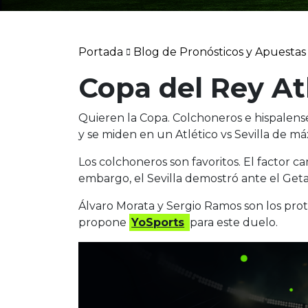
Portada
Blog de Pronósticos y Apuestas
Copa del Rey Atl
Quieren la Copa. Colchoneros e hispalen
y se miden en un Atlético vs Sevilla de m
Los colchoneros son favoritos. El factor ca
embargo, el Sevilla demostró ante el Getaf
Álvaro Morata y Sergio Ramos son los prot
propone
YoSports
para este duelo.