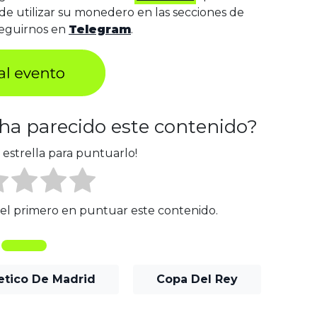
ad de utilizar su monedero en las secciones de
seguirnos en
Telegram
.
 ha parecido este contenido?
 estrella para puntuarlo!
é el primero en puntuar este contenido.
etico De Madrid
Copa Del Rey