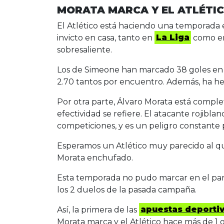
MORATA MARCA Y EL ATLÉTICO
El Atlético está haciendo una temporada 
invicto en casa, tanto en
La Liga
como 
sobresaliente.
Los de Simeone han marcado 38 goles en 14
2.70 tantos por encuentro. Además, ha hec
Por otra parte, Álvaro Morata está compl
efectividad se refiere. El atacante rojibla
competiciones, y es un peligro constante p
Esperamos un Atlético muy parecido al qu
Morata enchufado.
Esta temporada no pudo marcar en el parti
los 2 duelos de la pasada campaña.
Así, la primera de las
apuestas deporti
Morata marca y el Atlético hace más de 1 g