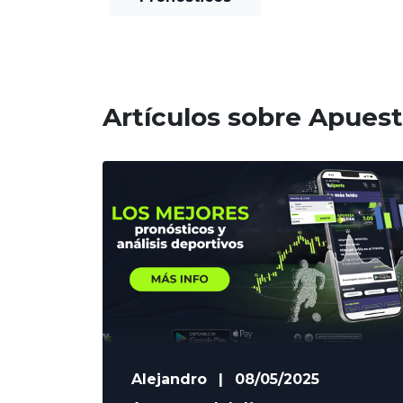
Artículos sobre Apuest
Alejandro
|
08/05/2025