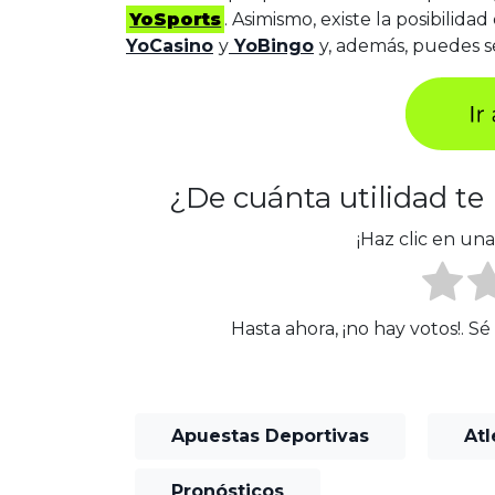
YoSports
. Asimismo, existe la posibilid
YoCasino
y
YoBingo
y, además, puedes 
¿De cuánta utilidad te
¡Haz clic en una
Hasta ahora, ¡no hay votos!. S
Apuestas Deportivas
Atl
Pronósticos