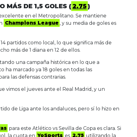
 MÁS DE 1,5 GOLES (
2.75
)
excelente en el Metropolitano. Se mantiene
en
Champions League
, y su media de goles es
 partidos como local, lo que significa más de
ho más de 1 diana en 12 de ellos.
etando una campaña histórica en lo que a
nco ha marcado ya 18 goles en todas las
ara las defensas contrarias.
e vimos el jueves ante el Real Madrid, y un
do de Liga ante los andaluces, pero sí lo hizo en
vas
para este Atlético vs Sevilla de Copa es clara. Si
ol, la cuota en
YoSports
es
2.75
utilizando la