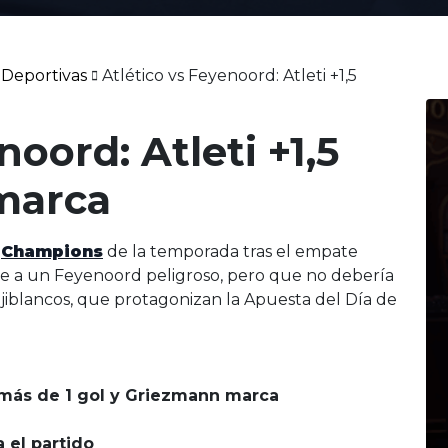
 Deportivas
Atlético vs Feyenoord: Atleti +1,5
noord: Atleti +1,5
marca
e
Champions
de la temporada tras el empate
be a un Feyenoord peligroso, pero que no debería
jiblancos, que protagonizan la Apuesta del Día de
a más de 1 gol y Griezmann marca
 el partido