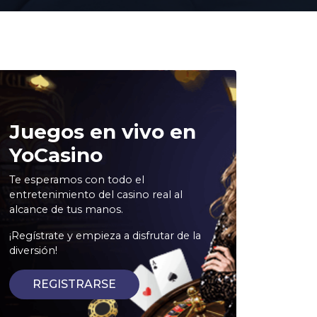
Juegos en vivo en
YoCasino
Te esperamos con todo el
entretenimiento del casino real al
alcance de tus manos.
¡Regístrate y empieza a disfrutar de la
diversión!
REGISTRARSE