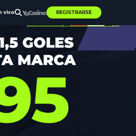
n vivo
REGISTRARSE