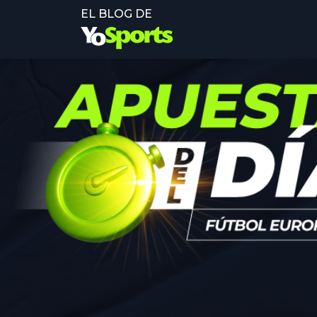
EL BLOG DE