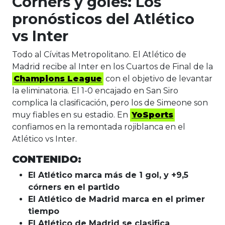
Córners y goles: Los
pronósticos del Atlético
vs Inter
Todo al Cívitas Metropolitano. El Atlético de
Madrid recibe al Inter en los Cuartos de Final de la
Champions League
con el objetivo de levantar
la eliminatoria. El 1-0 encajado en San Siro
complica la clasificación, pero los de Simeone son
muy fiables en su estadio. En
YoSports
confiamos en la remontada rojiblanca en el
Atlético vs Inter.
CONTENIDO:
El Atlético marca más de 1 gol, y +9,5
córners en el partido
El Atlético de Madrid marca en el primer
tiempo
El Atlético de Madrid se clasifica