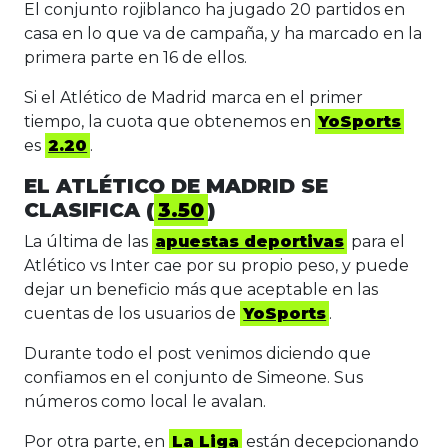
El conjunto rojiblanco ha jugado 20 partidos en
casa en lo que va de campaña, y ha marcado en la
primera parte en 16 de ellos.
Si el Atlético de Madrid marca en el primer
tiempo, la cuota que obtenemos en
YoSports
es
2.20
.
EL ATLÉTICO DE MADRID SE
CLASIFICA (
3.50
)
La última de las
apuestas deportivas
para el
Atlético vs Inter cae por su propio peso, y puede
dejar un beneficio más que aceptable en las
cuentas de los usuarios de
YoSports
.
Durante todo el post venimos diciendo que
confiamos en el conjunto de Simeone. Sus
números como local le avalan.
Por otra parte, en
La Liga
están decepcionando