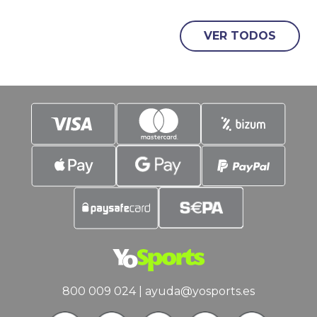
hay mucho en juego en el
Metropolitano este sábado. Los de
VER TODOS
Simeone deben terminar el
campeonato lo mejor posible para no
empañar su temporada. Los
donostiarras, por su parte, luchan por
meterse en la Europa League.
800 009 024
|
ayuda@yosports.es