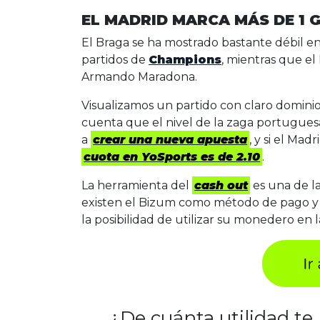
EL MADRID MARCA MÁS DE 1 
El Braga se ha mostrado bastante débil en
partidos de
Champions
, mientras que el
Armando Maradona.
Visualizamos un partido con claro dominio
cuenta que el nivel de la zaga portugues
a
crear una nueva apuesta
, y si el Mad
cuota en YoSports es de 2.10
.
La herramienta del
cash out
es una de l
existen el Bizum como método de pago y la 
la posibilidad de utilizar su monedero en 
¿De cuánta utilidad te