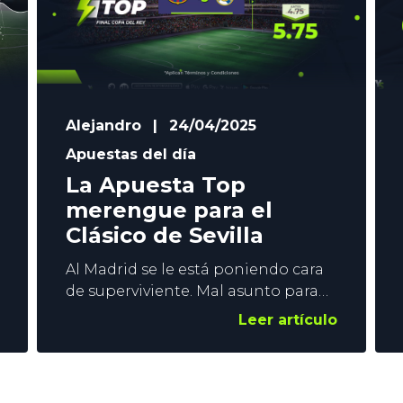
Alejandro
|
24/04/2025
Apuestas del día
La Apuesta Top
merengue para el
Clásico de Sevilla
Al Madrid se le está poniendo cara
de superviviente. Mal asunto para
sus rivales. Los de Ancelotti vienen
Leer artículo
de ganar en Getafe en LaLiga, y
llega la Final de Copa como
‘tapado’, no como favorito… y ya
sabemos cómo puede terminar