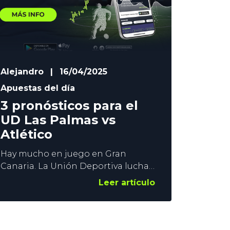
Alejandro
|
16/04/2025
Alejand
Apuestas del día
Apuesta
3 pronósticos para el
Atlét
UD Las Palmas vs
Club:
Atlético
para 
Liga
Hay mucho en juego en Gran
Canaria. La Unión Deportiva lucha
Atlético 
por la permanencia, y el Atlético,
de LaLig
Leer artículo
por reengancharse a la lucha por el
momento
título. Estamos ante uno de los
equipos.
grandes partidos de la Jornada 32
el Riyad
de LaLiga, y en YoSports os damos 3
mucho e