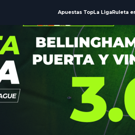
Apuestas Top
La Liga
Ruleta e