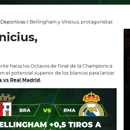
 Deportivas
Bellingham y Vinicius, protagonistas
nicius,
te hacia los Octavos de Final de la Champions si
n el potencial superior de los blancos para lanzar
a vs Real Madrid
.