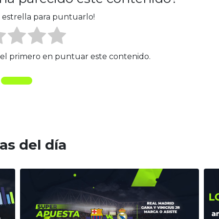
 estrella para puntuarlo!
é el primero en puntuar este contenido.
as del día