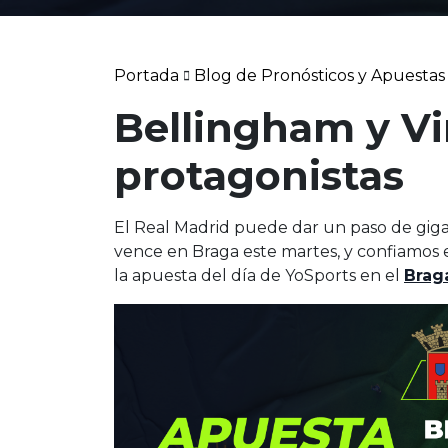
Portada
Blog de Pronósticos y Apuestas
Bellingham y Vi
protagonistas
El Real Madrid puede dar un paso de gigan
vence en Braga este martes, y confiamos e
la apuesta del día de YoSports en el
Brag