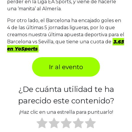
perder en la Liga EA Sports, y viene de hacerle
una ‘manita’ al Almería.
Por otro lado, el Barcelona ha encajado goles en
4 de las últimas 5 jornadas ligueras, por lo que
creamos nuestra última apuesta deportiva para el
Barcelona vs Sevilla, que tiene una cuota de
3.65
en YoSports
.
¿De cuánta utilidad te ha
parecido este contenido?
¡Haz clic en una estrella para puntuarlo!