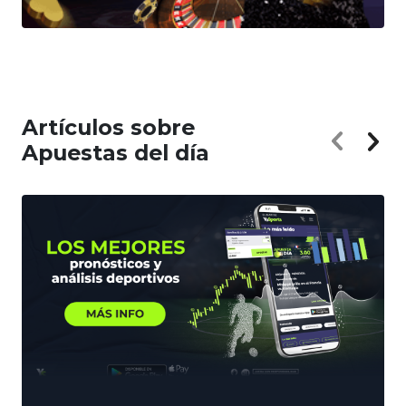
Artículos sobre
Apuestas del día