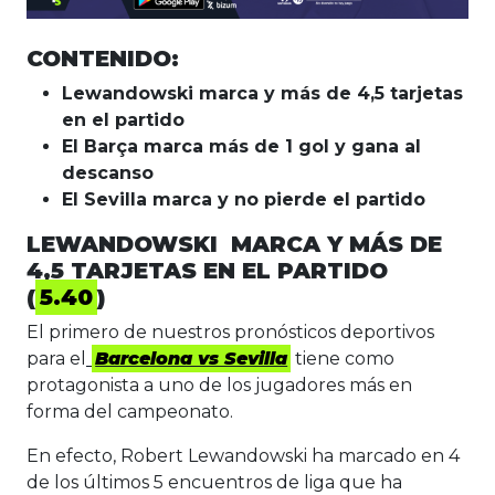
CONTENIDO:
Lewandowski marca y más de 4,5 tarjetas
en el partido
El Barça marca más de 1 gol y gana al
descanso
El Sevilla marca y no pierde el partido
LEWANDOWSKI MARCA Y MÁS DE
4,5 TARJETAS EN EL PARTIDO
(
5.40
)
El primero de nuestros pronósticos deportivos
para el
Barcelona vs Sevilla
tiene como
protagonista a uno de los jugadores más en
forma del campeonato.
En efecto, Robert Lewandowski ha marcado en 4
de los últimos 5 encuentros de liga que ha