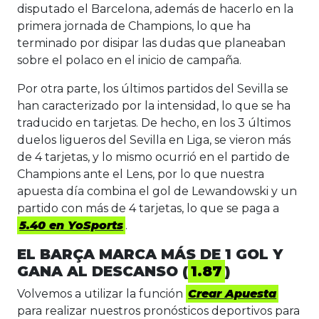
disputado el Barcelona, además de hacerlo en la
primera jornada de Champions, lo que ha
terminado por disipar las dudas que planeaban
sobre el polaco en el inicio de campaña.
Por otra parte, los últimos partidos del Sevilla se
han caracterizado por la intensidad, lo que se ha
traducido en tarjetas. De hecho, en los 3 últimos
duelos ligueros del Sevilla en Liga, se vieron más
de 4 tarjetas, y lo mismo ocurrió en el partido de
Champions ante el Lens, por lo que nuestra
apuesta día combina el gol de Lewandowski y un
partido con más de 4 tarjetas, lo que se paga a
5.40 en YoSports
.
EL BARÇA MARCA MÁS DE 1 GOL Y
GANA AL DESCANSO (
1.87
)
Volvemos a utilizar la función
Crear Apuesta
para realizar nuestros pronósticos deportivos para