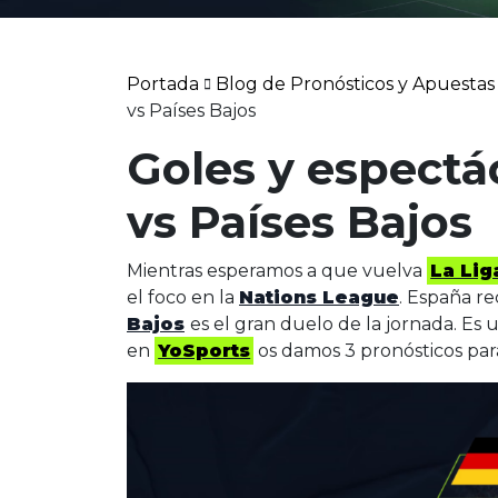
Portada
Blog de Pronósticos y Apuestas
vs Países Bajos
Goles y espectá
vs Países Bajos
Mientras esperamos a que vuelva
La Lig
el foco en la
Nations League
. España re
Bajos
es el gran duelo de la jornada. Es
en
YoSports
os damos 3 pronósticos para