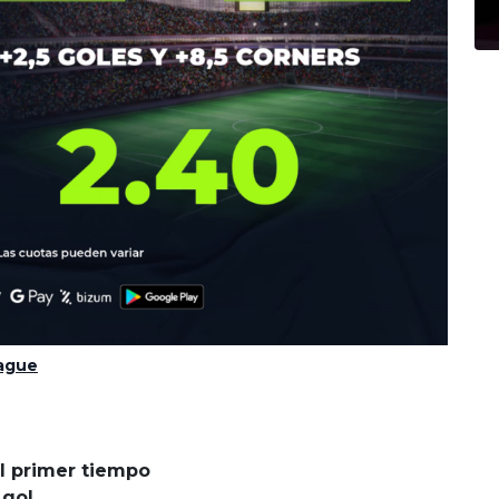
eague
l primer tiempo
 gol