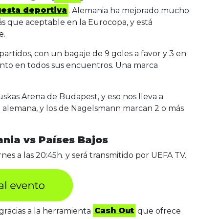
esta deportiva
. Alemania ha mejorado mucho
s que aceptable en la Eurocopa, y está
e.
rtidos, con un bagaje de 9 goles a favor y 3 en
nto en todos sus encuentros. Una marca
uskas Arena de Budapest, y eso nos lleva a
ria alemana, y los de Nagelsmann marcan 2 o más
ania vs Países Bajos
rnes a las 20:45h. y será transmitido por UEFA TV.
gracias a la herramienta
Cash Out
que ofrece