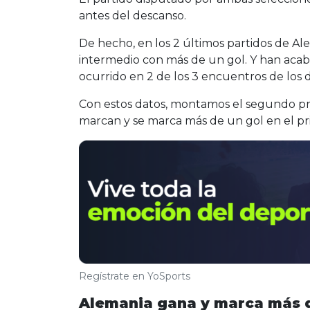
antes del descanso.
De hecho, en los 2 últimos partidos de Al
intermedio con más de un gol. Y han aca
ocurrido en 2 de los 3 encuentros de los
Con estos datos, montamos el segundo pro
marcan y se marca más de un gol en el pr
Regístrate en YoSports
Alemania gana y marca más d