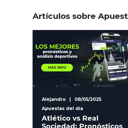
Artículos sobre Apuest
Alejandro
|
08/05/2025
Apuestas del día
Atlético vs Real
Sociedad: Pronósticos