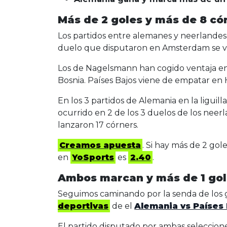
Más de 2 goles y más de 8 cór
Los partidos entre alemanes y neerlandes
duelo que disputaron en Amsterdam se vi
Los de Nagelsmann han cogido ventaja en 
Bosnia. Países Bajos viene de empatar en 
En los 3 partidos de Alemania en la liguill
ocurrido en 2 de los 3 duelos de los neerl
lanzaron 17 córners.
Creamos apuesta
. Si hay más de 2 gol
en
YoSports
es
2.40
.
Ambos marcan y más de 1 gol 
Seguimos caminando por la senda de los go
deportivas
de el
Alemania vs Países
El partido disputado por ambas seleccione