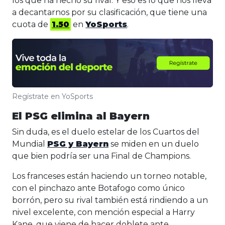
los que ha hecho su rival. Y eso es lo que nos lleva
a decantarnos por su clasificación, que tiene una
cuota de
1.50
en
YoSports
.
Regístrate en YoSports
El PSG elimina al Bayern
Sin duda, es el duelo estelar de los Cuartos del
Mundial
PSG y Bayern
se miden en un duelo
que bien podría ser una Final de Champions.
Los franceses están haciendo un torneo notable,
con el pinchazo ante Botafogo como único
borrón, pero su rival también está rindiendo a un
nivel excelente, con mención especial a Harry
Kane, que viene de hacer doblete ante