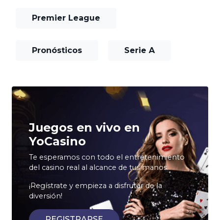
Premier League
Pronósticos
Serie A
Juegos en vivo en
YoCasino
Te esperamos con todo el entretenimiento
del casino real al alcance de tus manos.
¡Regístrate y empieza a disfrutar de la
diversión!
REGISTRARSE