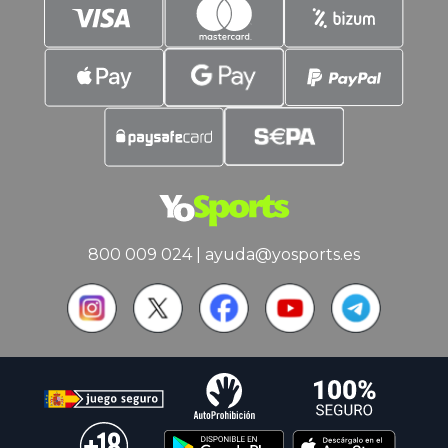
800 009 024
|
ayuda@yosports.es