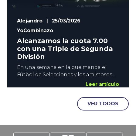
Alejandro
|
25/03/2026
YoCombinazo
Alcanzamos la cuota 7.00
con una Triple de Segunda
División
En una semana en la que manda el
Fútbol de Selecciones y los amistosos
de España, bueno es desviar la vista a la
Leer artículo
Liga Hypermotion. Ponemos el foco en
nuestra Segunda División, y os
VER TODOS
lanzamos una combinada que alcanza
la cuota 7.10 con los triunfos de Málaga,
Racing y Almería. Contenido: El mejor
local no